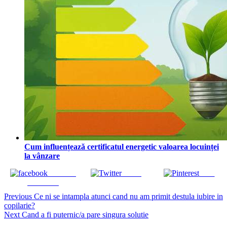
Cum influențează certificatul energetic valoarea locuinței
la vânzare
Share on
Tweet
Save
Facebook
Continue
Previous
Ce ni se intampla atunci cand nu am primit destula iubire in
copilarie?
Reading
Next
Cand a fi puternic/a pare singura solutie