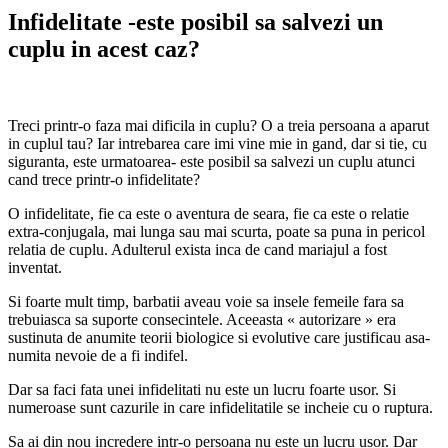
Infidelitate -este posibil sa salvezi un
cuplu in acest caz?
Treci printr-o faza mai dificila in cuplu? O a treia persoana a aparut
in cuplul tau? Iar intrebarea care imi vine mie in gand, dar si tie, cu
siguranta, este urmatoarea- este posibil sa salvezi un cuplu atunci
cand trece printr-o infidelitate?
O infidelitate, fie ca este o aventura de seara, fie ca este o relatie
extra-conjugala, mai lunga sau mai scurta, poate sa puna in pericol
relatia de cuplu. Adulterul exista inca de cand mariajul a fost
inventat.
Si foarte mult timp, barbatii aveau voie sa insele femeile fara sa
trebuiasca sa suporte consecintele. Aceeasta « autorizare » era
sustinuta de anumite teorii biologice si evolutive care justificau asa-
numita nevoie de a fi indifel.
Dar sa faci fata unei infidelitati nu este un lucru foarte usor. Si
numeroase sunt cazurile in care infidelitatile se incheie cu o ruptura.
Sa ai din nou incredere intr-o persoana nu este un lucru usor. Dar