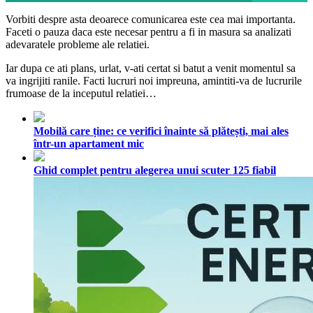
Vorbiti despre asta deoarece comunicarea este cea mai importanta.
Faceti o pauza daca este necesar pentru a fi in masura sa analizati
adevaratele probleme ale relatiei.
Iar dupa ce ati plans, urlat, v-ati certat si batut a venit momentul sa
va ingrijiti ranile. Facti lucruri noi impreuna, amintiti-va de lucrurile
frumoase de la inceputul relatiei…
Mobilă care ține: ce verifici înainte să plătești, mai ales
într-un apartament mic
Ghid complet pentru alegerea unui scuter 125 fiabil