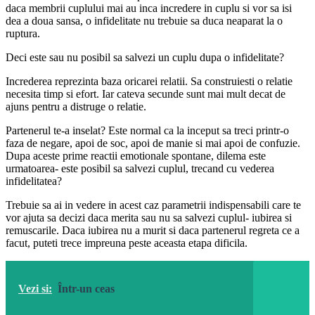
daca membrii cuplului mai au inca incredere in cuplu si vor sa isi
dea a doua sansa, o infidelitate nu trebuie sa duca neaparat la o
ruptura.
Deci este sau nu posibil sa salvezi un cuplu dupa o infidelitate?
Increderea reprezinta baza oricarei relatii. Sa construiesti o relatie
necesita timp si efort. Iar cateva secunde sunt mai mult decat de
ajuns pentru a distruge o relatie.
Partenerul te-a inselat? Este normal ca la inceput sa treci printr-o
faza de negare, apoi de soc, apoi de manie si mai apoi de confuzie.
Dupa aceste prime reactii emotionale spontane, dilema este
urmatoarea- este posibil sa salvezi cuplul, trecand cu vederea
infidelitatea?
Trebuie sa ai in vedere in acest caz parametrii indispensabili care te
vor ajuta sa decizi daca merita sau nu sa salvezi cuplul- iubirea si
remuscarile. Daca iubirea nu a murit si daca partenerul regreta ce a
facut, puteti trece impreuna peste aceasta etapa dificila.
Vezi si:
Într-un ceas