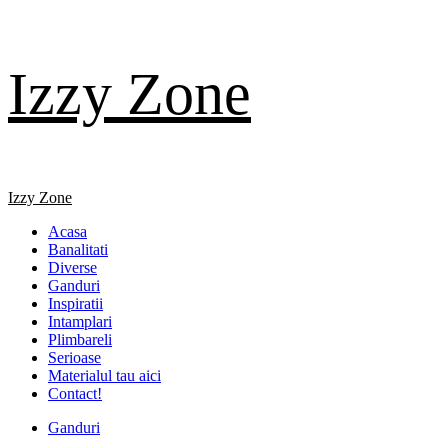
Skip
Izzy Zone
to
content
Primary
Izzy Zone
Menu
Acasa
Banalitati
Diverse
Ganduri
Inspiratii
Intamplari
Plimbareli
Serioase
Materialul tau aici
Contact!
Ganduri