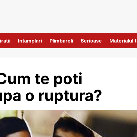
iratii
Intamplari
Plimbareli
Serioase
Materialul t
Cum te poti
pa o ruptura?