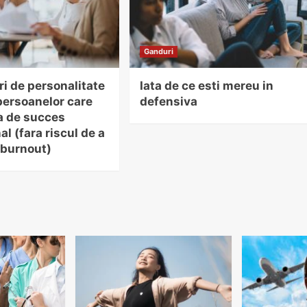
Ganduri
ri de personalitate
Iata de ce esti mereu in
ersoanelor care
defensiva
a de succes
al (fara riscul de a
 burnout)