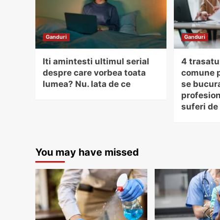
Ganduri
Ganduri
Iti amintesti ultimul serial
4 trasatu
despre care vorbea toata
comune p
lumea? Nu. Iata de ce
se bucur
profesion
suferi de
You may have missed