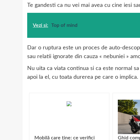
Te gandesti ca nu vei mai avea cu cine iesi sau
Vezi si:
Top of mind
Dar o ruptura este un proces de auto-descope
sau relatii ignorate din cauza « nebuniei » am
Nu uita ca viata continua si ca este normal sa 
apoi la el, cu toata durerea pe care o implica.
Mobilă care ține: ce verifici
Ghid comp