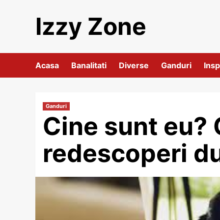
Skip
Izzy Zone
to
content
Acasa
Banalitati
Diverse
Ganduri
Insp
Ganduri
Cine sunt eu? 
redescoperi du