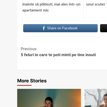
înainte să plătești, mai ales într-un
unui scuter 
apartament mic
Share on Facebook
Continue
Previous
5 feluri in care te poti minti pe tine insuti
Reading
More Stories