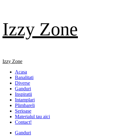
Skip
Izzy Zone
to
content
Primary
Izzy Zone
Menu
Acasa
Banalitati
Diverse
Ganduri
Inspiratii
Intamplari
Plimbareli
Serioase
Materialul tau aici
Contact!
Ganduri