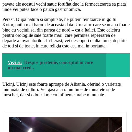
pavate ale acestui vechi satuc fortifiat duc la fermecatoarea sa piata
unde vei putea face o pauza gastronomica.
Perast. Dupa natura si simplitate, ne putem reintoarce in golful
Kotor, putin mai baroc de aceasta data. Un satuc care seamana foarte
bine cu vecinii sai din partea de nord – est a Italiei. Este celebru
pentru orologiile sale foarte mari, care permitea repeerarea de
departe a invadatorilor. In Perast, vei descoperi o alta lume, departe
de toti si de toate, in care religia este cea mai importanta.
Vezi si:
Despre prietenie, conceptul in care
nu mai cred..
Ulcinj. Ulcinj este foarte aproape de Albania, oferind o varietate
minunata de culturi. Vei gasi aici o multime de minarete si de
moschei, dar si o bucatarie cu influente arabe minunate.