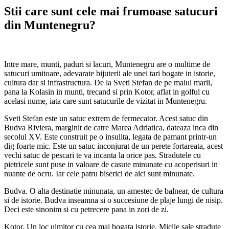
Stii care sunt cele mai frumoase satucuri
din Muntenegru?
Intre mare, munti, paduri si lacuri, Muntenegru are o multime de
satucuri umitoare, adevarate bijuterii ale unei tari bogate in istorie,
cultura dar si infrastructura. De la Sveti Stefan de pe malul marii,
pana la Kolasin in munti, trecand si prin Kotor, aflat in golful cu
acelasi nume, iata care sunt satucurile de vizitat in Muntenegru.
Sveti Stefan este un satuc extrem de fermecator. Acest satuc din
Budva Riviera, marginit de catre Marea Adriatica, dateaza inca din
secolul XV. Este construit pe o insulita, legata de pamant printr-un
dig foarte mic. Este un satuc inconjurat de un perete fortareata, acest
vechi satuc de pescari te va incanta la orice pas. Stradutele cu
pietricele sunt puse in valoare de casute minunate cu acoperisuri in
nuante de ocru. Iar cele patru biserici de aici sunt minunate.
Budva. O alta destinatie minunata, un amestec de balnear, de cultura
si de istorie. Budva inseamna si o succesiune de plaje lungi de nisip.
Deci este sinonim si cu petrecere pana in zori de zi.
Kotor. Un loc uimitor cu cea mai bogata istorie. Micile sale stradute