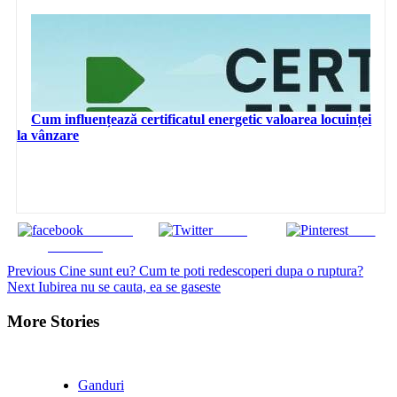
Cum influențează certificatul energetic valoarea locuinței
la vânzare
Share on
Tweet
Save
Facebook
Continue
Previous
Cine sunt eu? Cum te poti redescoperi dupa o ruptura?
Next
Iubirea nu se cauta, ea se gaseste
Reading
More Stories
Ganduri