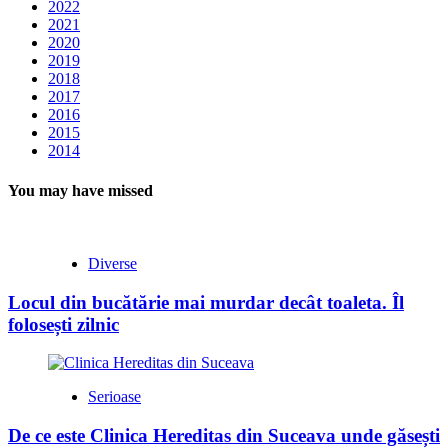
2022
2021
2020
2019
2018
2017
2016
2015
2014
You may have missed
Diverse
Locul din bucătărie mai murdar decât toaleta. Îl
folosești zilnic
Serioase
De ce este Clinica Hereditas din Suceava unde găsești