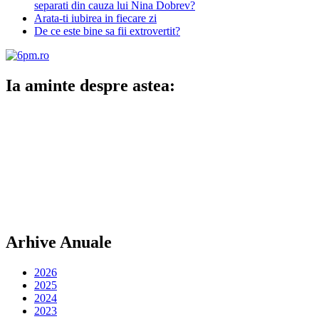
separati din cauza lui Nina Dobrev?
Arata-ti iubirea in fiecare zi
De ce este bine sa fii extrovertit?
Ia aminte despre astea:
Arhive Anuale
2026
2025
2024
2023