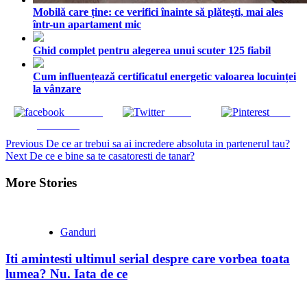
Mobilă care ține: ce verifici înainte să plătești, mai ales
într-un apartament mic
Ghid complet pentru alegerea unui scuter 125 fiabil
Cum influențează certificatul energetic valoarea locuinței
la vânzare
Share on
Tweet
Save
Facebook
Continue
Previous
De ce ar trebui sa ai incredere absoluta in partenerul tau?
Next
De ce e bine sa te casatoresti de tanar?
Reading
More Stories
Ganduri
Iti amintesti ultimul serial despre care vorbea toata
lumea? Nu. Iata de ce