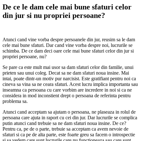
De ce le dam cele mai bune sfaturi celor
din jur si nu propriei persoane?
Atunci cand vine vorba despre persoanele din jur, reusim sa le dam
cele mai bune sfaturi. Dar cand vine vorba despre noi, lucrurile se
schimba. De ce dam deci oare cele mai bune sfaturi celor din jur si
propriei persoane, nu?
Se pare ca este mult mai usor sa dam sfaturi celor din familie, unui
prieten sau unui coleg. Decat sa ne dam sfaturi noua insine. Mai
intai, poate dintr-un motiv pur narcisist. Este gratifiant pentru noi ca
cineva sa vina sa ne ceara sfaturi. Acest lucru implica importanta sau
inseamna ca persoana cu care vorbim are incredere in noi si ca ne
considera in mod inconstient drept o persoana de referinta pentru
problema sa.
Atunci cand acceptam sa ajutam o persoana, ne plaseaza in rolul de
persoana care ajuta in raport cu cei din jur. Dar lucrurile se complica
putin atunci cand trebuie sa ne dam sfaturi noua insine. De ce?
Pentru ca, pe de o parte, trebuie sa acceptam ca avem nevoie de
sfaturi si ca pe de alta parte, este foarte greu sa facem o introspectie
si sa vedem care sunt lucrurile care nu functioneaza sau care sunt