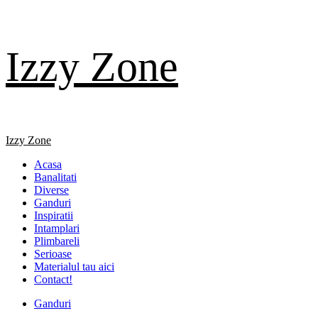
Skip
Izzy Zone
to
content
Primary
Izzy Zone
Menu
Acasa
Banalitati
Diverse
Ganduri
Inspiratii
Intamplari
Plimbareli
Serioase
Materialul tau aici
Contact!
Ganduri