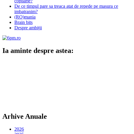
copilarie?
De ce timpul pare sa treaca atat de repede pe masura ce
imbatranim?
(RO)mania
Brain bits
Despre ambiții
Ia aminte despre astea:
Arhive Anuale
2026