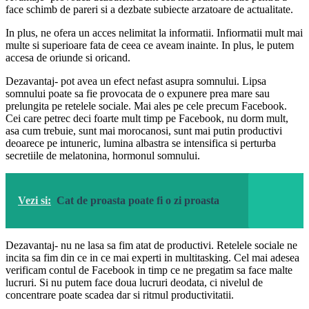
face schimb de pareri si a dezbate subiecte arzatoare de actualitate.
In plus, ne ofera un acces nelimitat la informatii. Infiormatii mult mai
multe si superioare fata de ceea ce aveam inainte. In plus, le putem
accesa de oriunde si oricand.
Dezavantaj- pot avea un efect nefast asupra somnului. Lipsa
somnului poate sa fie provocata de o expunere prea mare sau
prelungita pe retelele sociale. Mai ales pe cele precum Facebook.
Cei care petrec deci foarte mult timp pe Facebook, nu dorm mult,
asa cum trebuie, sunt mai morocanosi, sunt mai putin productivi
deoarece pe intuneric, lumina albastra se intensifica si perturba
secretiile de melatonina, hormonul somnului.
Vezi si:
Cat de proasta poate fi o zi proasta
Dezavantaj- nu ne lasa sa fim atat de productivi. Retelele sociale ne
incita sa fim din ce in ce mai experti in multitasking. Cel mai adesea
verificam contul de Facebook in timp ce ne pregatim sa face malte
lucruri. Si nu putem face doua lucruri deodata, ci nivelul de
concentrare poate scadea dar si ritmul productivitatii.