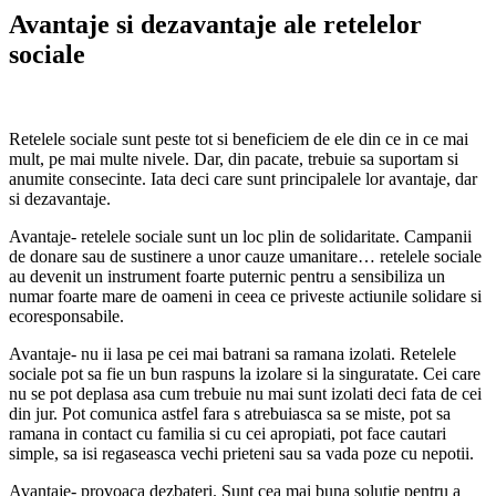
Avantaje si dezavantaje ale retelelor
sociale
Retelele sociale sunt peste tot si beneficiem de ele din ce in ce mai
mult, pe mai multe nivele. Dar, din pacate, trebuie sa suportam si
anumite consecinte. Iata deci care sunt principalele lor avantaje, dar
si dezavantaje.
Avantaje- retelele sociale sunt un loc plin de solidaritate. Campanii
de donare sau de sustinere a unor cauze umanitare… retelele sociale
au devenit un instrument foarte puternic pentru a sensibiliza un
numar foarte mare de oameni in ceea ce priveste actiunile solidare si
ecoresponsabile.
Avantaje- nu ii lasa pe cei mai batrani sa ramana izolati. Retelele
sociale pot sa fie un bun raspuns la izolare si la singuratate. Cei care
nu se pot deplasa asa cum trebuie nu mai sunt izolati deci fata de cei
din jur. Pot comunica astfel fara s atrebuiasca sa se miste, pot sa
ramana in contact cu familia si cu cei apropiati, pot face cautari
simple, sa isi regaseasca vechi prieteni sau sa vada poze cu nepotii.
Avantaje- provoaca dezbateri. Sunt cea mai buna solutie pentru a