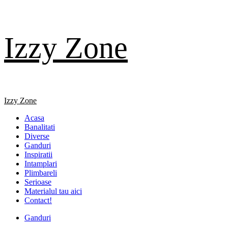
Skip
Izzy Zone
to
content
Primary
Izzy Zone
Menu
Acasa
Banalitati
Diverse
Ganduri
Inspiratii
Intamplari
Plimbareli
Serioase
Materialul tau aici
Contact!
Ganduri