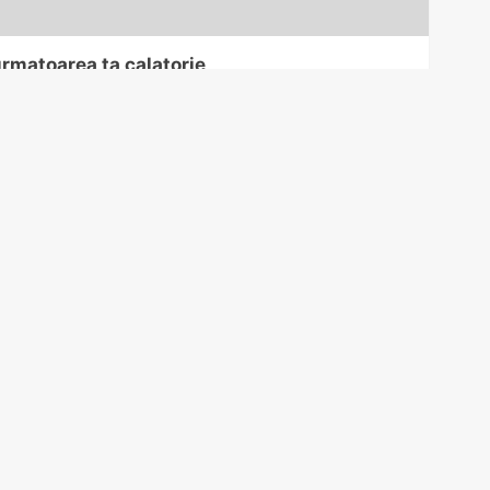
urmatoarea ta calatorie
Banalitati
Serioase
Iata cele mai fericite 10 tari
Acest gest obisnuit
din 2026 si ce le
un zbor cu avionul 
diferentiaza cu adevarat
evitat, potrivit unei
insotitoare de zbor