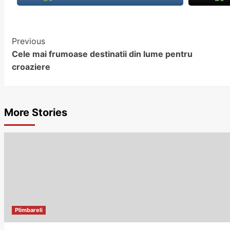
Previous
Continue
Cele mai frumoase destinatii din lume pentru
Reading
croaziere
More Stories
Plimbareli