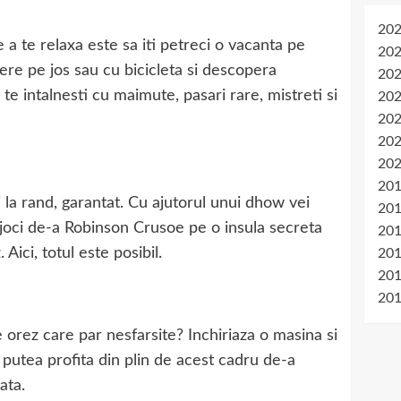
20
a te relaxa este sa iti petreci o vacanta pe
20
ere pe jos sau cu bicicleta si descopera
20
 te intalnesti cu maimute, pasari rare, mistreti si
20
20
20
20
20
la rand, garantat. Cu ajutorul unui dhow vei
20
 joci de-a Robinson Crusoe pe o insula secreta
20
Aici, totul este posibil.
20
20
20
orez care par nesfarsite? Inchiriaza o masina si
 putea profita din plin de acest cadru de-a
ata.