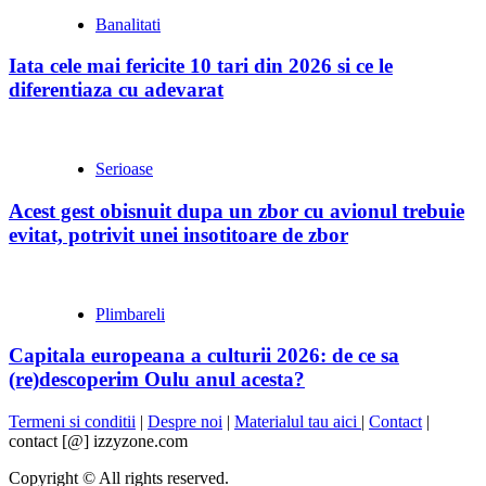
Banalitati
Iata cele mai fericite 10 tari din 2026 si ce le
diferentiaza cu adevarat
Serioase
Acest gest obisnuit dupa un zbor cu avionul trebuie
evitat, potrivit unei insotitoare de zbor
Plimbareli
Capitala europeana a culturii 2026: de ce sa
(re)descoperim Oulu anul acesta?
Termeni si conditii
|
Despre noi
|
Materialul tau aici
|
Contact
|
contact [@] izzyzone.com
Copyright © All rights reserved.