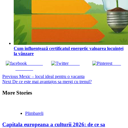
Cum influențează certificatul energetic valoarea locuinței
la vânzare
Share on
Tweet
Save
Facebook
Continue
Previous
Mexic – locul ideal pentru o vacanta
Next
De ce este mai avantajos sa mergi cu trenul?
Reading
More Stories
Plimbareli
Capitala europeana a culturii 2026: de ce sa