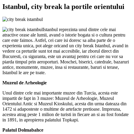
Istanbul, city break la portile orientului
Istanbul reprezinta unul dintre cele mai
atractive orase ale lumii, avand o istorie bogata si o cultura pentru
care este faimos. Astfel, cei care isi doresc sa aiba parte de o
experienta unica, pot alege oricand un city break Istanbul, avand in
vedere ca preturile sunt tot mai accesibile, iar zborul direct din
Bucuresti, cu siguranta, este un avantaj pentru cei care nu vor sa
piarda timpul prin aeroporturi. Moschei, biserici, catedrale, bazaruri
antice, monumente, muzee, insa si restaurante, baruri si terase,
Istanbul le are pe toate.
Muzeul de Arheologie
Unul dintre cele mai importante muzee din Turcia, acesta este
impartit de fapt in 3 muzee: Muzeul de Arheologie, Muzeul
Orientului Antic si Muzeul Kioskului, acesta din urma dateaza din
1472 si adaposteste o multime de artefacte pretioase. Impreuna,
acestea atrag peste 1 milion de turisti in fiecare an si au fost fondate
in 1891, in apropierea palatului Topkapi.
Palatul Dolmabahce