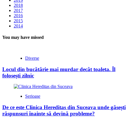
2019
2018
2017
2016
2015
2014
You may have missed
Diverse
Locul din bucătărie mai murdar decât toaleta. Îl
folosești zilnic
Serioase
De ce este Clinica Hereditas din Suceava unde găsești
răspunsuri înainte să devină probleme?