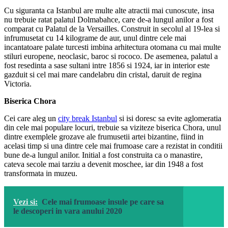
Cu siguranta ca Istanbul are multe alte atractii mai cunoscute, insa
nu trebuie ratat palatul Dolmabahce, care de-a lungul anilor a fost
comparat cu Palatul de la Versailles. Construit in secolul al 19-lea si
infrumusetat cu 14 kilograme de aur, unul dintre cele mai
incantatoare palate turcesti imbina arhitectura otomana cu mai multe
stiluri europene, neoclasic, baroc si rococo. De asemenea, palatul a
fost resedinta a sase sultani intre 1856 si 1924, iar in interior este
gazduit si cel mai mare candelabru din cristal, daruit de regina
Victoria.
Biserica Chora
Cei care aleg un
city break Istanbul
si isi doresc sa evite aglomeratia
din cele mai populare locuri, trebuie sa viziteze biserica Chora, unul
dintre exemplele grozave ale frumusetii artei bizantine, fiind in
acelasi timp si una dintre cele mai frumoase care a rezistat in conditii
bune de-a lungul anilor. Initial a fost construita ca o manastire,
cateva secole mai tarziu a devenit moschee, iar din 1948 a fost
transformata in muzeu.
Vezi si:
Cele mai frumoase insule pe care sa
le descoperi in vara anului 2020