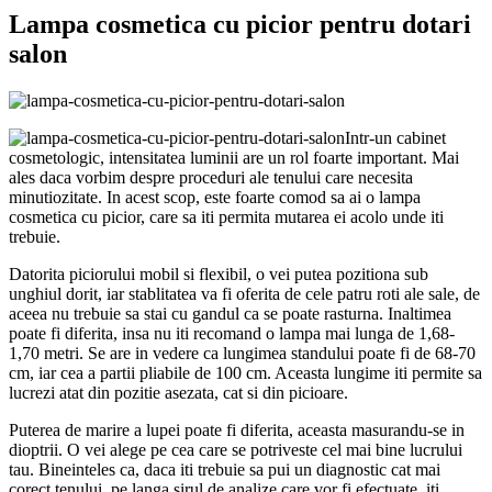
Lampa cosmetica cu picior pentru dotari
salon
Intr-un cabinet
cosmetologic, intensitatea luminii are un rol foarte important. Mai
ales daca vorbim despre proceduri ale tenului care necesita
minutiozitate. In acest scop, este foarte comod sa ai o lampa
cosmetica cu picior, care sa iti permita mutarea ei acolo unde iti
trebuie.
Datorita piciorului mobil si flexibil, o vei putea pozitiona sub
unghiul dorit, iar stablitatea va fi oferita de cele patru roti ale sale, de
aceea nu trebuie sa stai cu gandul ca se poate rasturna. Inaltimea
poate fi diferita, insa nu iti recomand o lampa mai lunga de 1,68-
1,70 metri. Se are in vedere ca lungimea standului poate fi de 68-70
cm, iar cea a partii pliabile de 100 cm. Aceasta lungime iti permite sa
lucrezi atat din pozitie asezata, cat si din picioare.
Puterea de marire a lupei poate fi diferita, aceasta masurandu-se in
dioptrii. O vei alege pe cea care se potriveste cel mai bine lucrului
tau. Bineinteles ca, daca iti trebuie sa pui un diagnostic cat mai
corect tenului, pe langa sirul de analize care vor fi efectuate, iti