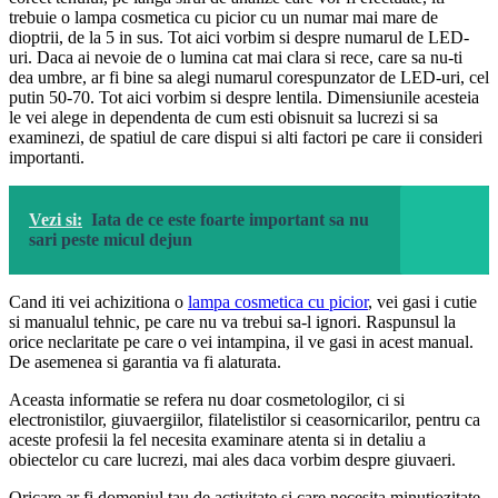
trebuie o lampa cosmetica cu picior cu un numar mai mare de
dioptrii, de la 5 in sus. Tot aici vorbim si despre numarul de LED-
uri. Daca ai nevoie de o lumina cat mai clara si rece, care sa nu-ti
dea umbre, ar fi bine sa alegi numarul corespunzator de LED-uri, cel
putin 50-70. Tot aici vorbim si despre lentila. Dimensiunile acesteia
le vei alege in dependenta de cum esti obisnuit sa lucrezi si sa
examinezi, de spatiul de care dispui si alti factori pe care ii consideri
importanti.
Vezi si:
Iata de ce este foarte important sa nu
sari peste micul dejun
Cand iti vei achizitiona o
lampa cosmetica cu picior
, vei gasi i cutie
si manualul tehnic, pe care nu va trebui sa-l ignori. Raspunsul la
orice neclaritate pe care o vei intampina, il ve gasi in acest manual.
De asemenea si garantia va fi alaturata.
Aceasta informatie se refera nu doar cosmetologilor, ci si
electronistilor, giuvaergiilor, filatelistilor si ceasornicarilor, pentru ca
aceste profesii la fel necesita examinare atenta si in detaliu a
obiectelor cu care lucrezi, mai ales daca vorbim despre giuvaeri.
Oricare ar fi domeniul tau de activitate si care necesita minutiozitate