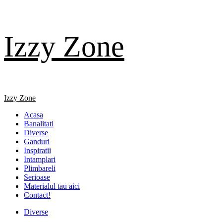
Skip
Izzy Zone
to
content
Primary
Izzy Zone
Menu
Acasa
Banalitati
Diverse
Ganduri
Inspiratii
Intamplari
Plimbareli
Serioase
Materialul tau aici
Contact!
Diverse