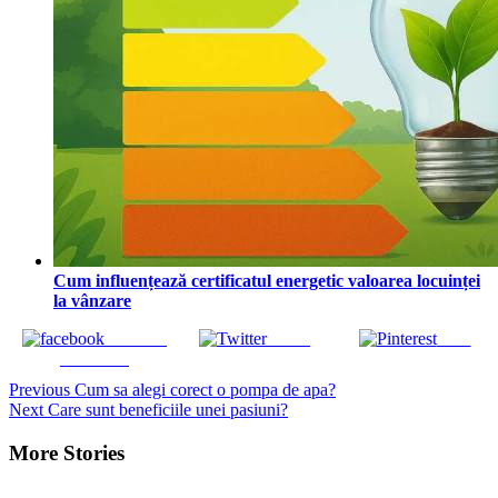
Cum influențează certificatul energetic valoarea locuinței
la vânzare
Share on
Tweet
Save
Facebook
Continue
Previous
Cum sa alegi corect o pompa de apa?
Next
Care sunt beneficiile unei pasiuni?
Reading
More Stories