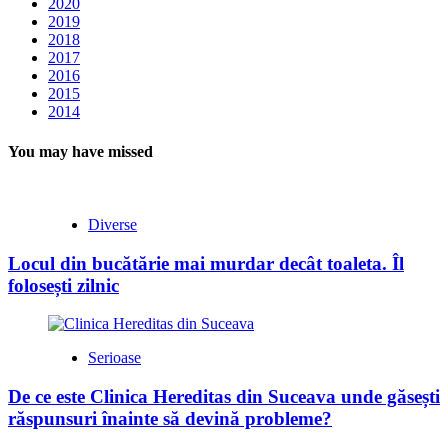
2020
2019
2018
2017
2016
2015
2014
You may have missed
Diverse
Locul din bucătărie mai murdar decât toaleta. Îl
folosești zilnic
Serioase
De ce este Clinica Hereditas din Suceava unde găsești
răspunsuri înainte să devină probleme?