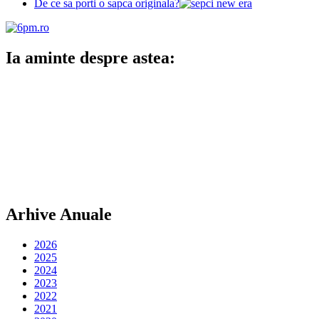
De ce sa porti o sapca originala?
Ia aminte despre astea:
Arhive Anuale
2026
2025
2024
2023
2022
2021