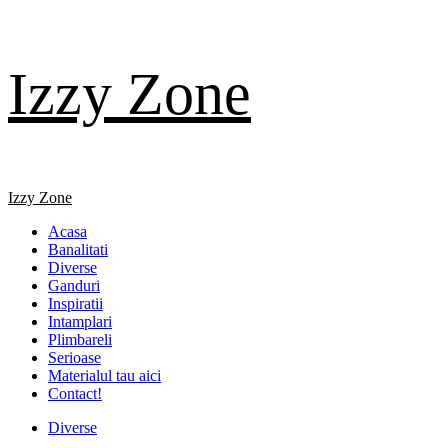
Skip
Izzy Zone
to
content
Primary
Izzy Zone
Menu
Acasa
Banalitati
Diverse
Ganduri
Inspiratii
Intamplari
Plimbareli
Serioase
Materialul tau aici
Contact!
Diverse