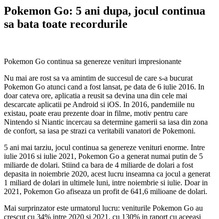
Pokemon Go: 5 ani dupa, jocul continua
sa bata toate recordurile
Pokemon Go continua sa genereze venituri impresionante
Nu mai are rost sa va amintim de succesul de care s-a bucurat
Pokemon Go atunci cand a fost lansat, pe data de 6 iulie 2016. In
doar cateva ore, aplicatia a reusit sa devina una din cele mai
descarcate aplicatii pe Android si iOS. In 2016, pandemiile nu
existau, poate erau prezente doar in filme, motiv pentru care
Nintendo si Niantic incercau sa determine gamerii sa iasa din zona
de confort, sa iasa pe strazi ca veritabili vanatori de Pokemoni.
5 ani mai tarziu, jocul continua sa genereze venituri enorme. Intre
iulie 2016 si iulie 2021, Pokemon Go a generat numai putin de 5
miliarde de dolari. Stiind ca bara de 4 miliarde de dolari a fost
depasita in noiembrie 2020, acest lucru inseamna ca jocul a generat
1 miliard de dolari in ultimele luni, intre noiembrie si iulie. Doar in
2021, Pokemon Go afiseaza un profit de 641,6 milioane de dolari.
Mai surprinzator este urmatorul lucru: veniturile Pokemon Go au
crescut cu 34% intre 2020 si 2021, cu 130% in raport cu aceeasi