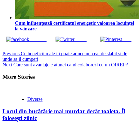
Cum influențează certificatul energetic valoarea locuinței
la vânzare
Share on
Tweet
Save
Facebook
Continue
Previous
Ce beneficii reale iti poate aduce un ceai de slabit si de
unde sa il cumperi
Reading
Next
Care sunt avantajele atunci cand colaborezi cu un OIREP?
More Stories
Diverse
Locul din bucătărie mai murdar decât toaleta. Îl
folosești zilnic