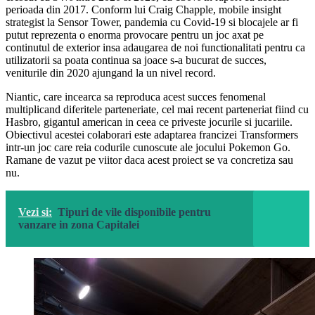
perioada din 2017. Conform lui Craig Chapple, mobile insight
strategist la Sensor Tower, pandemia cu Covid-19 si blocajele ar fi
putut reprezenta o enorma provocare pentru un joc axat pe
continutul de exterior insa adaugarea de noi functionalitati pentru ca
utilizatorii sa poata continua sa joace s-a bucurat de succes,
veniturile din 2020 ajungand la un nivel record.
Niantic, care incearca sa reproduca acest succes fenomenal
multiplicand diferitele parteneriate, cel mai recent parteneriat fiind cu
Hasbro, gigantul american in ceea ce priveste jocurile si jucariile.
Obiectivul acestei colaborari este adaptarea francizei Transformers
intr-un joc care reia codurile cunoscute ale jocului Pokemon Go.
Ramane de vazut pe viitor daca acest proiect se va concretiza sau
nu.
Vezi si:
Tipuri de vile disponibile pentru
vanzare in zona Capitalei