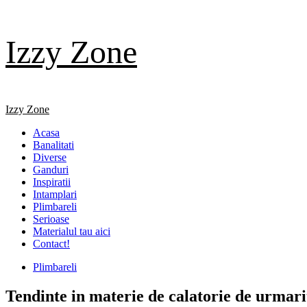
Skip
Izzy Zone
to
content
Primary
Izzy Zone
Menu
Acasa
Banalitati
Diverse
Ganduri
Inspiratii
Intamplari
Plimbareli
Serioase
Materialul tau aici
Contact!
Plimbareli
Tendinte in materie de calatorie de urmari