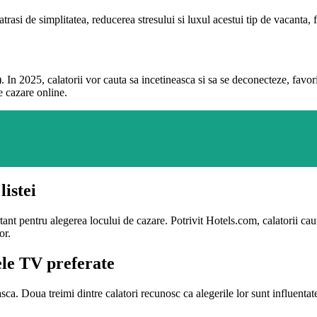
trasi de simplitatea, reducerea stresului si luxul acestui tip de vacanta, 
25, calatorii vor cauta sa incetineasca si sa se deconecteze, favorizand
e cazare online.
listei
rtant pentru alegerea locului de cazare. Potrivit Hotels.com, calatorii ca
or.
lele TV preferate
sca. Doua treimi dintre calatori recunosc ca alegerile lor sunt influentate