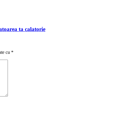
toarea ta calatorie
ate cu
*