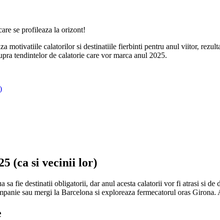
care se profileaza la orizont!
motivatiile calatorilor si destinatiile fierbinti pentru anul viitor, rezul
supra tendintelor de calatorie care vor marca anul 2025.
)
5 (ca si vecinii lor)
a fie destinatii obligatorii, dar anul acesta calatorii vor fi atrasi si d
ampanie sau mergi la Barcelona si exploreaza fermecatorul oras Girona. A
e