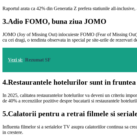
Raportul arata ca 42% din Generatia Z prefera statiunile all-inclusive, a
3.Adio FOMO, buna ziua JOMO
JOMO (Joy of Missing Out) inlocuieste FOMO (Fear of Missing Out). In 20
cu cei dragi, o tendinta observata in special pe site-urile de rezervari d
Vezi si:
Rezumat SF
4.Restaurantele hotelurilor sunt in fruntea 
In 2025, calitatea restaurantelor hotelurilor va deveni un criteriu impo
de 40% a recenziilor pozitive despre bucatarii si restaurantele hoteluril
5.Calatorii pentru a retrai filmele si seria
Influenta filmelor si a serialelor TV asupra calatoriilor continua sa crea
in crestere.