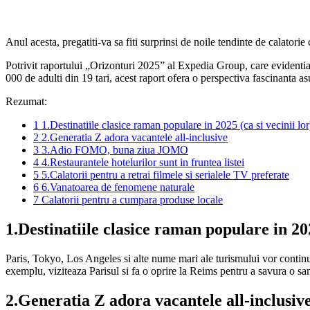
Anul acesta, pregatiti-va sa fiti surprinsi de noile tendinte de calatorie 
Potrivit raportului „Orizonturi 2025” al Expedia Group, care evidentiaza 
000 de adulti din 19 tari, acest raport ofera o perspectiva fascinanta a
Rezumat:
1
1.Destinatiile clasice raman populare in 2025 (ca si vecinii lor
2
2.Generatia Z adora vacantele all-inclusive
3
3.Adio FOMO, buna ziua JOMO
4
4.Restaurantele hotelurilor sunt in fruntea listei
5
5.Calatorii pentru a retrai filmele si serialele TV preferate
6
6.Vanatoarea de fenomene naturale
7
Calatorii pentru a cumpara produse locale
1.Destinatiile clasice raman populare in 202
Paris, Tokyo, Los Angeles si alte nume mari ale turismului vor continua s
exemplu, viziteaza Parisul si fa o oprire la Reims pentru a savura o s
2.Generatia Z adora vacantele all-inclusiv