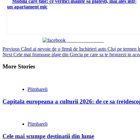
Mobilă care ține: ce verifici înainte să plătești, mai ales într-
un apartament mic
Share on Facebook
Continue
Previous
Când ai nevoie de o firmă de închirieri auto Cluj pe termen lu
Next
Cele mai frumoase plaje din Grecia pe care sa te bronzezi in ace
Reading
More Stories
Plimbareli
Capitala europeana a culturii 2026: de ce sa (re)desc
Plimbareli
Cele mai scumpe destinatii din lume