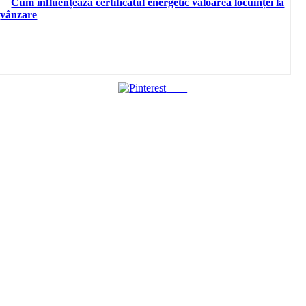
Cum influențează certificatul energetic valoarea locuinței la
vânzare
Save