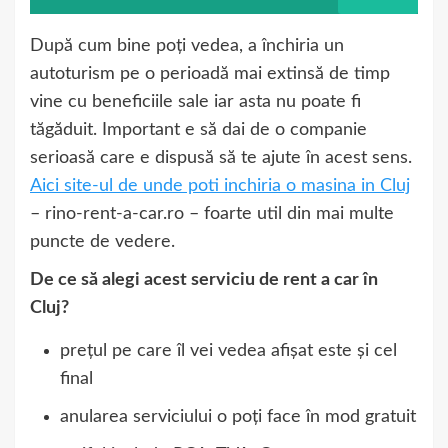
După cum bine poți vedea, a închiria un
autoturism pe o perioadă mai extinsă de timp
vine cu beneficiile sale iar asta nu poate fi
tăgăduit. Important e să dai de o companie
serioasă care e dispusă să te ajute în acest sens.
A
ici site-ul de unde poti inchiria o masina in Cluj
– rino-rent-a-car.ro – foarte util din mai multe
puncte de vedere.
De ce să alegi acest serviciu de rent a car în
Cluj?
prețul pe care îl vei vedea afișat este și cel
final
anularea serviciului o poți face în mod gratuit