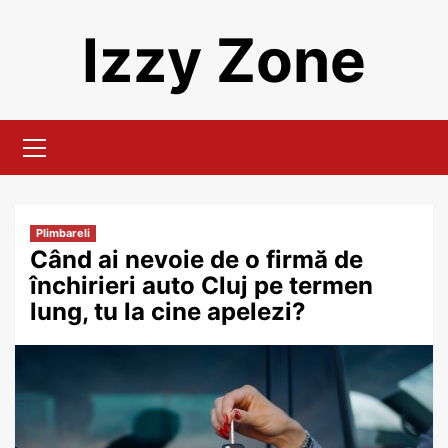
Skip
Izzy Zone
to
content
Primary
Menu
Plimbareli
Când ai nevoie de o firmă de
închirieri auto Cluj pe termen
lung, tu la cine apelezi?