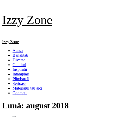
Skip
Izzy Zone
to
content
Primary
Izzy Zone
Menu
Acasa
Banalitati
Diverse
Ganduri
Inspiratii
Intamplari
Plimbareli
Serioase
Materialul tau aici
Contact!
Lună:
august 2018