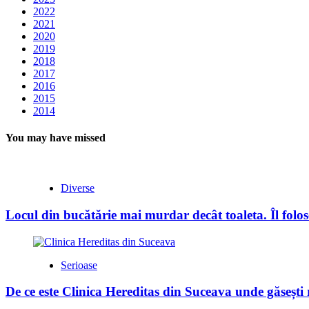
2022
2021
2020
2019
2018
2017
2016
2015
2014
You may have missed
Diverse
Locul din bucătărie mai murdar decât toaleta. Îl folose
Serioase
De ce este Clinica Hereditas din Suceava unde găsești