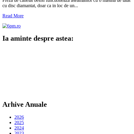
Freza de canelat beton functioneaza aseamantor cu o masina de taiat
cu disc diamantat, doar ca in loc de un...
Read More
Ia aminte despre astea:
Arhive Anuale
2026
2025
2024
2023