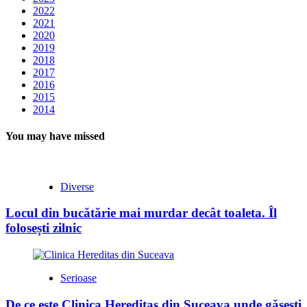
2022
2021
2020
2019
2018
2017
2016
2015
2014
You may have missed
Diverse
Locul din bucătărie mai murdar decât toaleta. Îl
folosești zilnic
Serioase
De ce este Clinica Hereditas din Suceava unde găsești