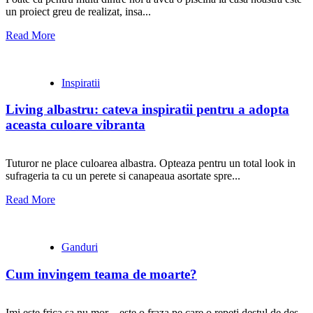
un proiect greu de realizat, insa...
Read More
Inspiratii
Living albastru: cateva inspiratii pentru a adopta
aceasta culoare vibranta
Tuturor ne place culoarea albastra. Opteaza pentru un total look in
sufrageria ta cu un perete si canapeaua asortate spre...
Read More
Ganduri
Cum invingem teama de moarte?
Imi este frica sa nu mor…este o fraza pe care o repeti destul de des