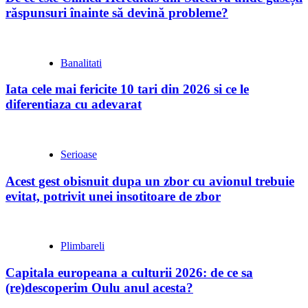
răspunsuri înainte să devină probleme?
Banalitati
Iata cele mai fericite 10 tari din 2026 si ce le
diferentiaza cu adevarat
Serioase
Acest gest obisnuit dupa un zbor cu avionul trebuie
evitat, potrivit unei insotitoare de zbor
Plimbareli
Capitala europeana a culturii 2026: de ce sa
(re)descoperim Oulu anul acesta?