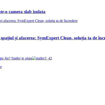
ntr-o camera slab izolata
 spațiul și afacerea: SymExpert Clean, soluția ta de înc
gu Jiu? Stailer te ajuta
le