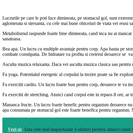
Lucrurile pe care le poti face dimineata, pe stomacul gol, sunt extreme
aglomerata si stresanta, cu cele mai bune obiceiuri de viata vei reusi sa i
Metabolismul raspunde foarte bine dimineata, cand inca nu ai mancat n
sanatoasa.
Bea apa. Un lucru cu multiple avantaje pentru corp. Apa bauta pe stomac
combate constipatia. De hidratare va profita si creierul deoarece se v
Asculta muzica relaxanta. Daca vei asculta muzica clasica sau pentru medi
Fa yoga. Potentialul energetic al corpului la trezire poate sa fie exploa
Fa exercitii cardio. Un lucru foarte bun pentru corp, deoarece te va inca
Fa exercitii de stretching. Atunci cand corpul este in repaos 8 ore, ar t
Mananca fructe. Un lucru foarte benefic pentru organism deoarece nu est
apa consumata pe stomacul gol este foarte benefica pentru organism. 
Vezi si:
Iata cele mai importante 3 sfaturi pentru atunci cand 