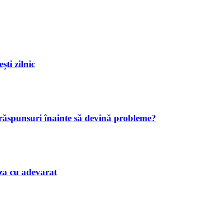
ști zilnic
 răspunsuri înainte să devină probleme?
iaza cu adevarat