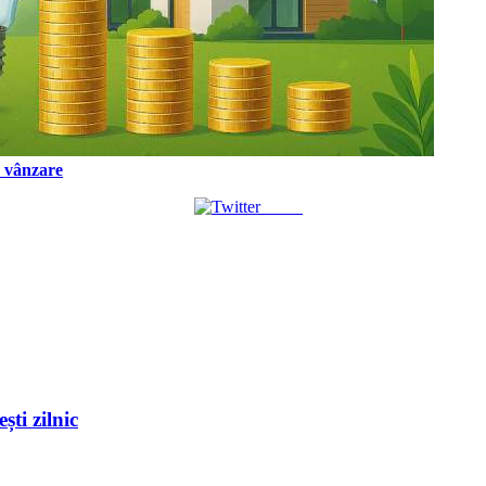
a vânzare
Tweet
ști zilnic