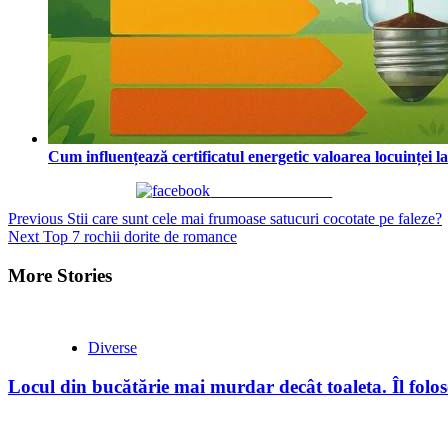
Cum influențează certificatul energetic valoarea locuinței l
Share on Facebook
Continue
Previous
Stii care sunt cele mai frumoase satucuri cocotate pe faleze?
Next
Top 7 rochii dorite de romance
Reading
More Stories
Diverse
Locul din bucătărie mai murdar decât toaleta. Îl folose