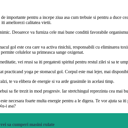
 de importante pentru a incepe ziua asa cum trebuie si pentru a duce cea m
ti ameliorezi calitatea vietii.
imic. Deoarece va furniza cele mai bune conditii favorabile organismulu
ul gol este cea care va activa rinichii, responsabili cu eliminarea toxin
a permite celulelor sa primeasca sange oxigenat.
tatie, vei reusi sa iti pregatesti spiritul pentru restul zilei si sa te ump
tat practicand yoga pe stomacul gol. Corpul este mai lejer, mai disponibil
lzi, te va elibera de energie si va arde grasimile in acelasi timp.
rebui sa fie trezit in mod progresiv. Iar stretchingul reprezinta cea mai b
e necesara foarte multa energie pentru a le digera. Te vor ajuta sa iti p
Nu-i asa?
vrei sa cumperi masini rulate