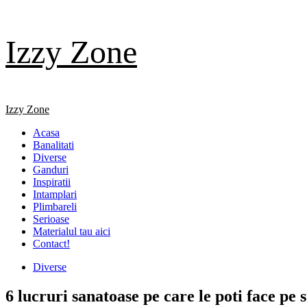
Skip
Izzy Zone
to
content
Primary
Izzy Zone
Menu
Acasa
Banalitati
Diverse
Ganduri
Inspiratii
Intamplari
Plimbareli
Serioase
Materialul tau aici
Contact!
Diverse
6 lucruri sanatoase pe care le poti face pe 