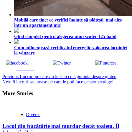
Mobilă care ține: ce verifici înainte să plătești, mai ales
într-un apartament mic
Ghid complet pentru alegerea unui scuter 125 fiabil
Cum influențează certificatul energetic valoarea locuinței
la vânzare
Share on
Tweet
Save
Facebook
Continue
Previous
Lucruri pe care nu le stiai cu siguranta despre gluten
Next
6 lucruri sanatoase pe care le poti face pe stomacul gol
Reading
More Stories
Diverse
Locul din bucătărie mai murdar decât toaleta. Îl