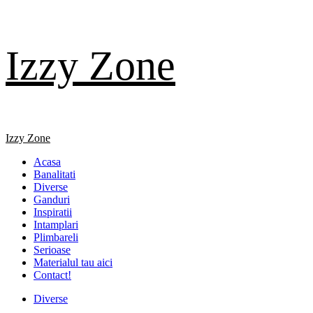
Skip
Izzy Zone
to
content
Primary
Izzy Zone
Menu
Acasa
Banalitati
Diverse
Ganduri
Inspiratii
Intamplari
Plimbareli
Serioase
Materialul tau aici
Contact!
Diverse