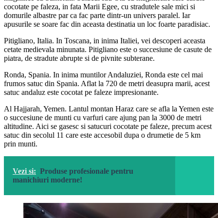
cocotate pe faleza, in fata Marii Egee, cu stradutele sale mici si
domurile albastre par ca fac parte dintr-un univers paralel. Iar
apusurile se soare fac din aceasta destinatia un loc foarte paradisiac.
Pitigliano, Italia. In Toscana, in inima Italiei, vei descoperi aceasta
cetate medievala minunata. Pitigliano este o succesiune de casute de
piatra, de stradute abrupte si de pivnite subterane.
Ronda, Spania. In inima muntilor Andaluziei, Ronda este cel mai
frumos satuc din Spania. Aflat la 720 de metri deasupra marii, acest
satuc andaluz este cocotat pe faleze impresionante.
Al Hajjarah, Yemen. Lantul montan Haraz care se afla la Yemen este
o succesiune de munti cu varfuri care ajung pan la 3000 de metri
altitudine. Aici se gasesc si satucuri cocotate pe faleze, precum acest
satuc din secolul 11 care este accesobil dupa o drumetie de 5 km
prin munti.
Vezi si:
Produse profesionale pentru
manichiuri moderne!