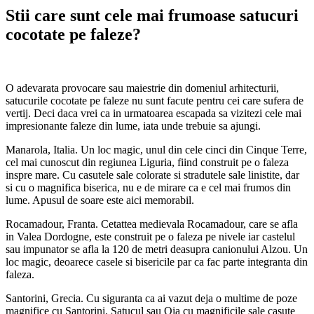
Stii care sunt cele mai frumoase satucuri
cocotate pe faleze?
O adevarata provocare sau maiestrie din domeniul arhitecturii,
satucurile cocotate pe faleze nu sunt facute pentru cei care sufera de
vertij. Deci daca vrei ca in urmatoarea escapada sa vizitezi cele mai
impresionante faleze din lume, iata unde trebuie sa ajungi.
Manarola, Italia. Un loc magic, unul din cele cinci din Cinque Terre,
cel mai cunoscut din regiunea Liguria, fiind construit pe o faleza
inspre mare. Cu casutele sale colorate si stradutele sale linistite, dar
si cu o magnifica biserica, nu e de mirare ca e cel mai frumos din
lume. Apusul de soare este aici memorabil.
Rocamadour, Franta. Cetattea medievala Rocamadour, care se afla
in Valea Dordogne, este construit pe o faleza pe nivele iar castelul
sau impunator se afla la 120 de metri deasupra canionului Alzou. Un
loc magic, deoarece casele si bisericile par ca fac parte integranta din
faleza.
Santorini, Grecia. Cu siguranta ca ai vazut deja o multime de poze
magnifice cu Santorini. Satucul sau Oia cu magnificile sale casute