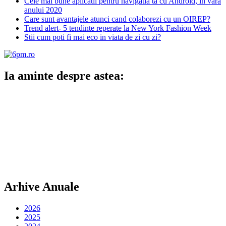
Cele mai bune aplicatii pentru navigatia ta cu Android, in vara
anului 2020
Care sunt avantajele atunci cand colaborezi cu un OIREP?
Trend alert- 5 tendinte reperate la New York Fashion Week
Stii cum poti fi mai eco in viata de zi cu zi?
Ia aminte despre astea:
Arhive Anuale
2026
2025