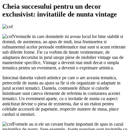
Cheia succesului pentru un decor
exclusivist: invitatiile de nunta vintage
Vremurile in care domnitele isi aveau locul lor bine stabilit si
domnii, de asemenea, au apus de mult, insa frumusetea si
rafinamentul acelor perioade emblematice mai sunt si acum reiterate
sub diferite forme. Fie ca vorbim de tinute vestimentare, de
adaptarea decorului in jurul unopr piese de mobilier vintage sau de
manierisme specifice, Vintage a devenit mai mult decat o simpla
tematica pentru un eveniment, a devenit o exprimare artistica.
Intocmai datorita valorii artistice pe care o are aceasta tematica,
petrecerile de nunta au ajuns sa fie si ele organizate si adaptate in
jurul acestei tematici. Dantela, contrastele difuze si culorile
linistitoare sunt cateva elemente de referinta in conturarea acestei
tematici. Un eveniment aparte, cu o invitatie de nunta cu aspect
antichizat devine o piesa de rezistenta, dar si un etalon pentru
celelalte accesorii de papetarie, respectiv numere de masa, place
carduri si meniuri.
Formele au si ele un cuvant foarte important de spus in cazul
invitatiilor de nunta. Spre exemplu, foarte populare sunt invitatiile cu