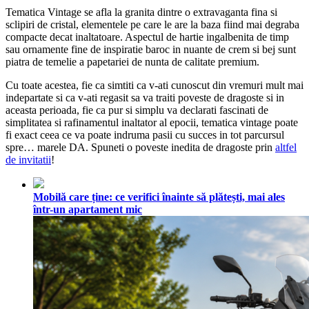
Tematica Vintage se afla la granita dintre o extravaganta fina si
sclipiri de cristal, elementele pe care le are la baza fiind mai degraba
compacte decat inaltatoare. Aspectul de hartie ingalbenita de timp
sau ornamente fine de inspiratie baroc in nuante de crem si bej sunt
piatra de temelie a papetariei de nunta de calitate premium.
Cu toate acestea, fie ca simtiti ca v-ati cunoscut din vremuri mult mai
indepartate si ca v-ati regasit sa va traiti poveste de dragoste si in
aceasta perioada, fie ca pur si simplu va declarati fascinati de
simplitatea si rafinamentul inaltator al epocii, tematica vintage poate
fi exact ceea ce va poate indruma pasii cu succes in tot parcursul
spre… marele DA. Spuneti o poveste inedita de dragoste prin
altfel
de invitatii
!
Mobilă care ține: ce verifici înainte să plătești, mai ales
într-un apartament mic