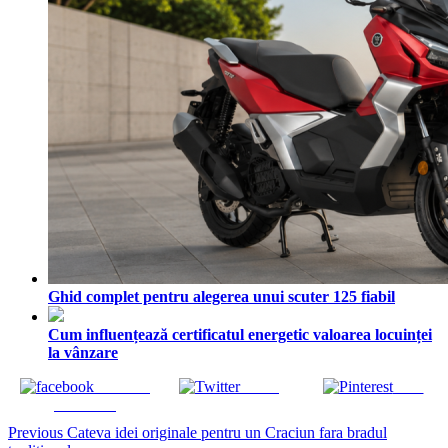
Ghid complet pentru alegerea unui scuter 125 fiabil
Cum influențează certificatul energetic valoarea locuinței
la vânzare
Share on
Tweet
Save
Facebook
Continue
Previous
Cateva idei originale pentru un Craciun fara bradul