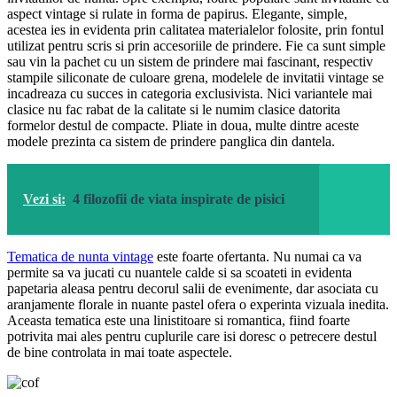
aspect vintage si rulate in forma de papirus. Elegante, simple,
acestea ies in evidenta prin calitatea materialelor folosite, prin fontul
utilizat pentru scris si prin accesoriile de prindere. Fie ca sunt simple
sau vin la pachet cu un sistem de prindere mai fascinant, respectiv
stampile siliconate de culoare grena, modelele de invitatii vintage se
incadreaza cu succes in categoria exclusivista. Nici variantele mai
clasice nu fac rabat de la calitate si le numim clasice datorita
formelor destul de compacte. Pliate in doua, multe dintre aceste
modele prezinta ca sistem de prindere panglica din dantela.
Vezi si:
4 filozofii de viata inspirate de pisici
Tematica de nunta vintage
este foarte ofertanta. Nu numai ca va
permite sa va jucati cu nuantele calde si sa scoateti in evidenta
papetaria aleasa pentru decorul salii de evenimente, dar asociata cu
aranjamente florale in nuante pastel ofera o experinta vizuala inedita.
Aceasta tematica este una linistitoare si romantica, fiind foarte
potrivita mai ales pentru cuplurile care isi doresc o petrecere destul
de bine controlata in mai toate aspectele.