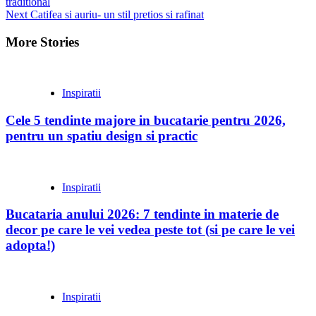
traditional
Reading
Next
Catifea si auriu- un stil pretios si rafinat
More Stories
Inspiratii
Cele 5 tendinte majore in bucatarie pentru 2026,
pentru un spatiu design si practic
Inspiratii
Bucataria anului 2026: 7 tendinte in materie de
decor pe care le vei vedea peste tot (si pe care le vei
adopta!)
Inspiratii