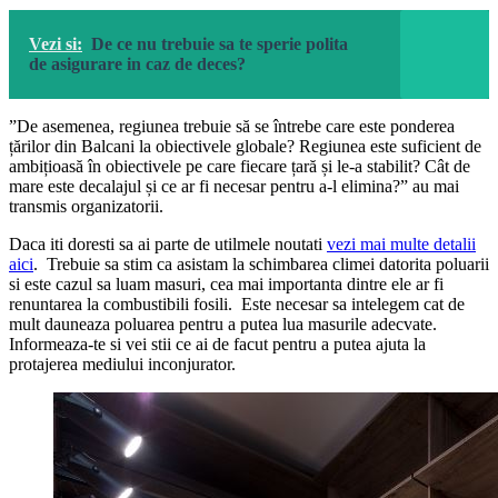
Vezi si:
De ce nu trebuie sa te sperie polita
de asigurare in caz de deces?
”De asemenea, regiunea trebuie să se întrebe care este ponderea
țărilor din Balcani la obiectivele globale? Regiunea este suficient de
ambițioasă în obiectivele pe care fiecare țară și le-a stabilit? Cât de
mare este decalajul și ce ar fi necesar pentru a-l elimina?” au mai
transmis organizatorii.
Daca iti doresti sa ai parte de utilmele noutati
vezi mai multe detalii
aici
. Trebuie sa stim ca asistam la schimbarea climei datorita poluarii
si este cazul sa luam masuri, cea mai importanta dintre ele ar fi
renuntarea la combustibili fosili. Este necesar sa intelegem cat de
mult dauneaza poluarea pentru a putea lua masurile adecvate.
Informeaza-te si vei stii ce ai de facut pentru a putea ajuta la
protajerea mediului inconjurator.