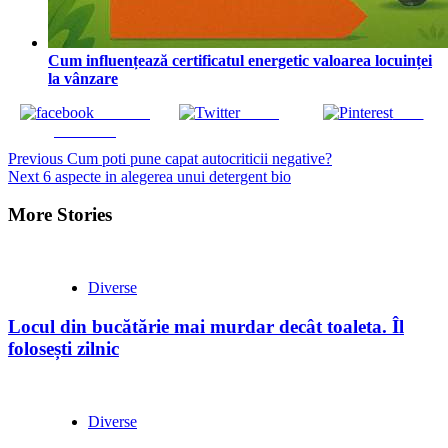
Cum influențează certificatul energetic valoarea locuinței
la vânzare
Share on
Tweet
Save
Facebook
Continue
Previous
Cum poti pune capat autocriticii negative?
Next
6 aspecte in alegerea unui detergent bio
Reading
More Stories
Diverse
Locul din bucătărie mai murdar decât toaleta. Îl
folosești zilnic
Diverse