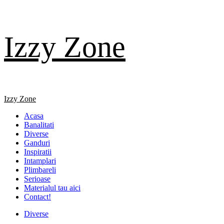
Skip
Izzy Zone
to
content
Primary
Izzy Zone
Menu
Acasa
Banalitati
Diverse
Ganduri
Inspiratii
Intamplari
Plimbareli
Serioase
Materialul tau aici
Contact!
Diverse