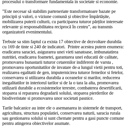
procesului o transformare fundamentala in societate si economie.
”Este necesar să stabilim parteneriate transformatoare bazate pe
principii și valori, o viziune comună și obiective împărtășite,
mobilizarea puterii culturii, cu participarea tuturor părților interesate
relevante și responsabilitatea reciprocă în centru”, au transmis
organizatorii evenimentului.
Trebuie sa stim faptul ca exista 17 obiective de dezvoltare durabila
cu 169 de tinte si 240 de indicatori. Printre acestea putem enumera:
eradicarea saraciei, asigurarea unei vieti sanatoase, imbunatatirea
nutritiei, eradicarea foametei, garantarea unei educatii de calitate,
promovarea bunastarii tuturor cetarenilor indiferent de varsta ,
promovarea oportunitatilor de invatare de-a lungul vietii pentru toti,
realizarea egalitatii de gen, imputernicirea tuturor femeilor si fetelor,
conservarea si utilizarea durabila a oceanelor si marilor, reducerea
inegalitatilor in interiorul tarilor si de la o tara la alta, promovarea
utilizarii durabile a ecosistemelor terestre, combaterea desertificarii,
stoparea si repararea degradarii solului, stoparea pierderilor de
biodiveristate si promovarea unor societati pasnice.
Tarile balcanice au intre ele o asemanarea in sistemele de transport,
agricultura, structura populatiei, conservarea naturii, saracia rurala
sau gestionarea solului si sunt chemate pentru a gasi puncte comune
pentru atingerea obiectivelor asumate.