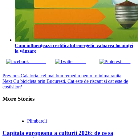
Cum influențează certificatul energetic valoarea locuinței
la vânzare
Share on
Tweet
Save
Facebook
Continue
Previous
Calatoria, cel mai bun remediu pentru o inima ranita
Next
Cu bicicleta prin Bucuresti. Cat este de riscant si cat este de
Reading
costisitor?
More Stories
Plimbareli
Capitala europeana a culturii 2026: de ce sa