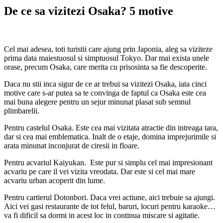
De ce sa vizitezi Osaka? 5 motive
Cel mai adesea, toti turistii care ajung prin Japonia, aleg sa viziteze
prima data maiestuosul si simptuosul Tokyo. Dar mai exista unele
orase, precum Osaka, care merita cu prisosinta sa fie descoperite.
Daca nu stii inca sigur de ce ar trebui sa vizitezi Osaka, iata cinci
motive care s-ar putea sa te convinga de faptul ca Osaka este cea
mai buna alegere pentru un sejur minunat plasat sub semnul
plimbarelii.
Pentru castelul Osaka. Este cea mai vizitata atractie din intreaga tara,
dar si cea mai emblematica. Inalt de o etaje, domina imprejurimile si
arata minunat inconjurat de ciresii in floare.
Pentru acvariul Kaiyukan. Este pur si simplu cel mai impresionant
acvariu pe care il vei vizita vreodata. Dar este si cel mai mare
acvariu urban acoperit din lume.
Pentru cartierul Dotonbori. Daca vrei actiune, aici trebuie sa ajungi.
Aici vei gasi restaurante de tot felul, baruri, locuri pentru karaoke…
va fi dificil sa dormi in acest loc in continua miscare si agitatie.