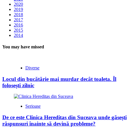
2020
2019
2018
2017
2016
2015
2014
You may have missed
Diverse
Locul din bucătărie mai murdar decât toaleta. Îl
folosești zilnic
Serioase
De ce este Clinica Hereditas din Suceava unde găsești
răspunsuri înainte să devină probleme?