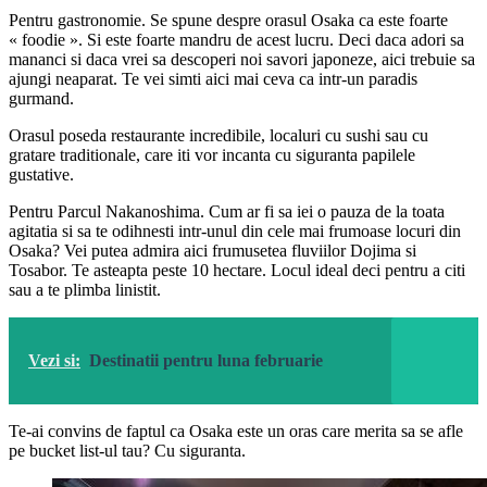
Pentru gastronomie. Se spune despre orasul Osaka ca este foarte
« foodie ». Si este foarte mandru de acest lucru. Deci daca adori sa
mananci si daca vrei sa descoperi noi savori japoneze, aici trebuie sa
ajungi neaparat. Te vei simti aici mai ceva ca intr-un paradis
gurmand.
Orasul poseda restaurante incredibile, localuri cu sushi sau cu
gratare traditionale, care iti vor incanta cu siguranta papilele
gustative.
Pentru Parcul Nakanoshima. Cum ar fi sa iei o pauza de la toata
agitatia si sa te odihnesti intr-unul din cele mai frumoase locuri din
Osaka? Vei putea admira aici frumusetea fluviilor Dojima si
Tosabor. Te asteapta peste 10 hectare. Locul ideal deci pentru a citi
sau a te plimba linistit.
Vezi si:
Destinatii pentru luna februarie
Te-ai convins de faptul ca Osaka este un oras care merita sa se afle
pe bucket list-ul tau? Cu siguranta.