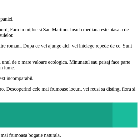
Spaniei.
 nord, Faro in mijloc si San Martino. Insula mediana este atasata de
ulelor.
atre romani. Dupa ce vei ajunge aici, vei intelege repede de ce. Sunt
i si unul de o mare valoare ecologica. Minunatul sau peisaj face parte
in lume.
text incomparabil.
. Descoperind cele mai frumoase locuri, vei reusi sa distingi flora si
a mai frumoasa bogatie naturala.