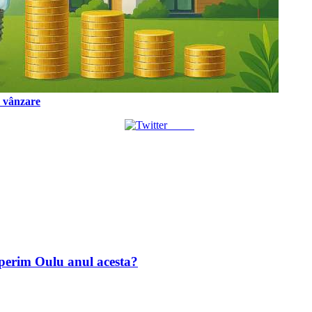
a vânzare
Tweet
operim Oulu anul acesta?