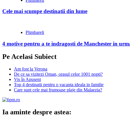
Plimbareli
Cele mai scumpe destinatii din lume
Plimbareli
4 motive pentru a te indragosti de Manchester in urma
Pe Acelasi Subiect
Am fost la Verona
De ce sa vizitezi Oman, orasul celor 1001 nopti?
Vis în Apuseni
Top 4 destinatii pentru o vacanta ideala in familie
Care sunt cele mai frumoase plaje din Malaezia?
Ia aminte despre astea: