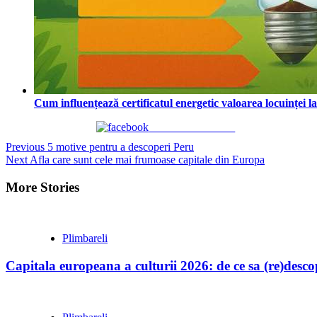
Cum influențează certificatul energetic valoarea locuinței l
Share on Facebook
Continue
Previous
5 motive pentru a descoperi Peru
Next
Afla care sunt cele mai frumoase capitale din Europa
Reading
More Stories
Plimbareli
Capitala europeana a culturii 2026: de ce sa (re)desc