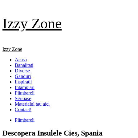
Skip
Izzy Zone
to
content
Primary
Izzy Zone
Menu
Acasa
Banalitati
Diverse
Ganduri
Inspiratii
Intamplari
Plimbareli
Serioase
Materialul tau aici
Contact!
Plimbareli
Descopera Insulele Cies, Spania