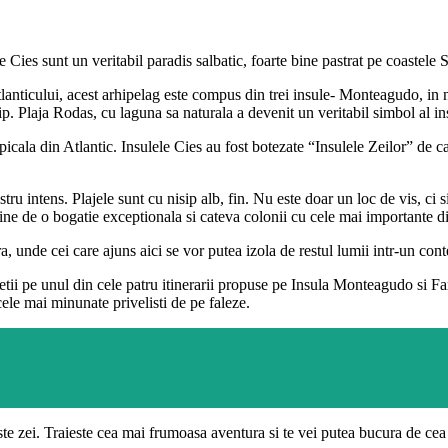
Cies sunt un veritabil paradis salbatic, foarte bine pastrat pe coastele 
 Atlanticului, acest arhipelag este compus din trei insule- Monteagudo, in
. Plaja Rodas, cu laguna sa naturala a devenit un veritabil simbol al ins
picala din Atlantic. Insulele Cies au fost botezate “Insulele Zeilor” de c
stru intens. Plajele sunt cu nisip alb, fin. Nu este doar un loc de vis, c
rine de o bogatie exceptionala si cateva colonii cu cele mai importante d
ura, unde cei care ajuns aici se vor putea izola de restul lumii intr-un con
ii pe unul din cele patru itinerarii propuse pe Insula Monteagudo si Faro
ele mai minunate privelisti de pe faleze.
te zei. Traieste cea mai frumoasa aventura si te vei putea bucura de ce