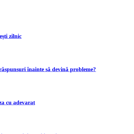
ști zilnic
 răspunsuri înainte să devină probleme?
iaza cu adevarat