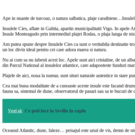
Ape in nuante de turcoaz, o natura salbatica, plaje caraibiene…Insulele 
Insulele Cies, aflate in Galitia, apartin municipalitatii Vigo. In apele
Insule Monteagudo prin intermediul plajei Rodas, o plaja lunga de nisip
Am putea spune despre Insulele Cies ca sunt o veritabila destinatie tro
un loc divin ideal pentru cei care adora marea si natura.
Nu ai cum sa nu iubesti acest loc. Apele sunt aici cristaline, de un alba
din Parcul National al insulelor atlantice, care adaposteste funduri ma
Plajele de aici, noua la numar, sunt situri naturale autentice in stare p
Cea mai buna modalitate de a cunoaste aceste insule este facand drumet
fauna sa, sistemul de dune, observatorul de pasari sau sa te bucuri de c
Vezi si:
Ce poti face la Sevilla in cuplu
Oceanul Atlantic, dune, faleze… peisajul este unul de vis, demn de nis