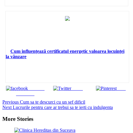
Cum influențează certificatul energetic valoarea locuinței
la vânzare
Share on
Tweet
Save
Facebook
Continue
Previous
Cum sa te descurci cu un sef dificil
Next
Lucrurile pentru care ar trebui sa te ierti cu indulgenta
Reading
More Stories