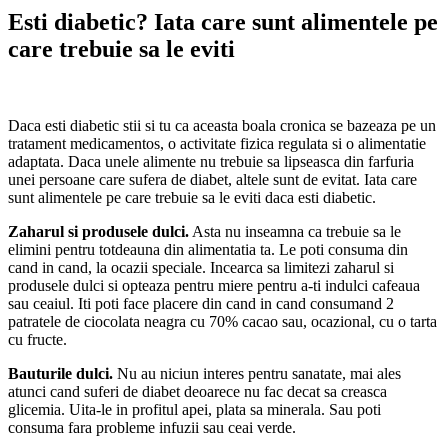
Esti diabetic? Iata care sunt alimentele pe
care trebuie sa le eviti
Daca esti diabetic stii si tu ca aceasta boala cronica se bazeaza pe un
tratament medicamentos, o activitate fizica regulata si o alimentatie
adaptata. Daca unele alimente nu trebuie sa lipseasca din farfuria
unei persoane care sufera de diabet, altele sunt de evitat. Iata care
sunt alimentele pe care trebuie sa le eviti daca esti diabetic.
Zaharul si produsele dulci.
Asta nu inseamna ca trebuie sa le
elimini pentru totdeauna din alimentatia ta. Le poti consuma din
cand in cand, la ocazii speciale. Incearca sa limitezi zaharul si
produsele dulci si opteaza pentru miere pentru a-ti indulci cafeaua
sau ceaiul. Iti poti face placere din cand in cand consumand 2
patratele de ciocolata neagra cu 70% cacao sau, ocazional, cu o tarta
cu fructe.
Bauturile dulci.
Nu au niciun interes pentru sanatate, mai ales
atunci cand suferi de diabet deoarece nu fac decat sa creasca
glicemia. Uita-le in profitul apei, plata sa minerala. Sau poti
consuma fara probleme infuzii sau ceai verde.