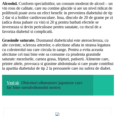
Alcoolul.
Conform specialistilor, un consum moderat de alcool – un
vin rosu de calitate, care nu contine glucide si are un nivel ridicat de
polifenoli poate avea un efect benefic in prevenirea diabetului de tip
2 dar si a bolilor cardiovasculare. Insa, dincolo de 20 de grame pe zi
(adica doua pahare cu vin) si 20 g pentru barbati efectele se
inverseaza si devin periculoase pentru sanatate, cu riscul de a
favoriza diabetul si complicatii.
Grasimile saturate.
Dusmanul diabeticului este ateroscleroza, cu
alte cuvinte, scleroza arterelor, o afectiune aflata in stransa legatura
cu colesterolul rau care circula in sange. Pentru a evita aceasta
afectiune cel mai bine este sa consume cu prudenta grasimile
saturate: mezelurile, carnea grasa, fripturi, patiserii. Alimente care,
printre altele, provoaca si grasime abdominala si care poate contribui
la aparitia diabetului de tip 2 la persoanele care nu sufera de diabet.
Vezi si:
Obiceiuri alimentare japoneze care
fac bine metabolismului nostru