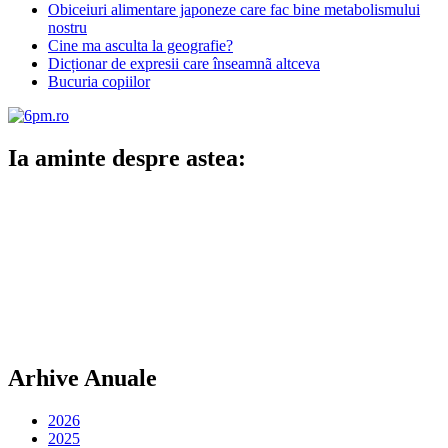
Obiceiuri alimentare japoneze care fac bine metabolismului
nostru
Cine ma asculta la geografie?
Dicționar de expresii care înseamnã altceva
Bucuria copiilor
Ia aminte despre astea:
Arhive Anuale
2026
2025