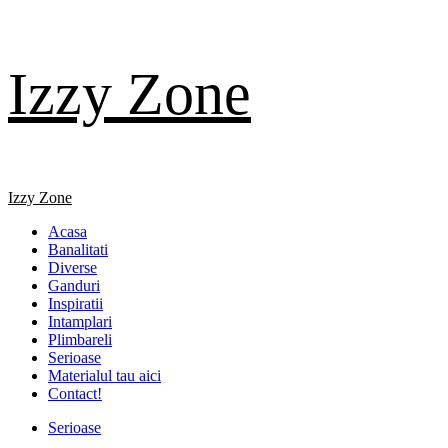
Skip
Izzy Zone
to
content
Primary
Izzy Zone
Menu
Acasa
Banalitati
Diverse
Ganduri
Inspiratii
Intamplari
Plimbareli
Serioase
Materialul tau aici
Contact!
Serioase