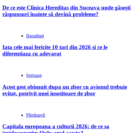
De ce este Clinica Hereditas din Suceava unde găsești
răspunsuri înainte să devină probleme?
Banalitati
Iata cele mai fericite 10 tari din 2026 si ce le
diferentiaza cu adevarat
Serioase
Acest gest obisnuit dupa un zbor cu avionul trebuie
evitat, potrivit unei insotitoare de zbor
Plimbareli
Capitala europeana a culturii 2026: de ce sa
(re)descoperim Oulu anul acesta?