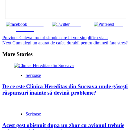
Share on
Tweet
Save
Facebook
Continue
Previous
Cateva trucuri simple care iti vor simplifica viata
Next
Cum alegi un aparat de cafea durabil pentru dimineti fara stres?
Reading
More Stories
Serioase
De ce este Clinica Hereditas din Suceava unde găsești
răspunsuri înainte să devină probleme?
Serioase
Acest gest obisnuit dupa un zbor cu avionul trebuie