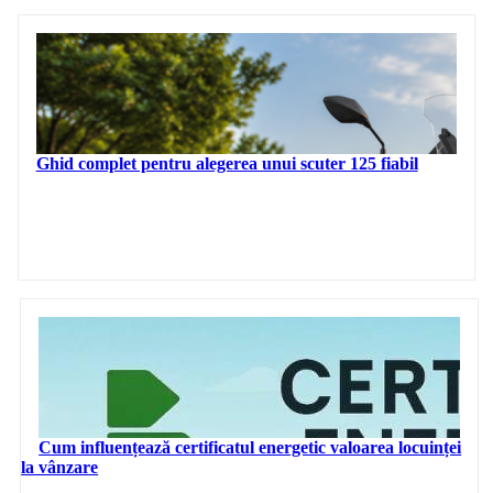
Ghid complet pentru alegerea unui scuter 125 fiabil
Cum influențează certificatul energetic valoarea locuinței
la vânzare