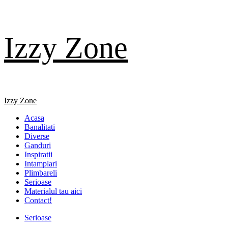
Skip
Izzy Zone
to
content
Primary
Izzy Zone
Menu
Acasa
Banalitati
Diverse
Ganduri
Inspiratii
Intamplari
Plimbareli
Serioase
Materialul tau aici
Contact!
Serioase