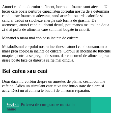
Atunci cand nu dormim suficient, hormonii foamei sunt afectati. Un
lucru care poate perturba capacitatea corpului nostru de a determina
cand ii este foame cu adevarat, cand ar trebui sa arda caloriile si
cand ar trebui sa stocheze energie sub forma de grasimi. De
asemenea, atunci cand nu dormi destul, poti manca mai mult a doua
zi si ai pofta de alimente care sunt mai bogate in calorii.
Mananci o masa mai copioasa inainte de culcare
Metabolismul corpului nostru incetineste atunci cand consumam o
masa prea copioasa inainte de culcare. Corpul isi incetineste functiile
noaptea pentru a se pregati de somn, dar consumul de alimente prea
grase poate face ca digestia sa fie mai dificila.
Bei cafea sau ceai
Doar daca nu vorbim despre un amestec de plante, ceaiul contine
cafeina. Adica un stimulant care te va tine intr-o stare de alerta si
activ. Deci nu ai cum sa te bucuri de un somn reparator.
Vezi si:
Puterea de cumparare nu sta in
haine