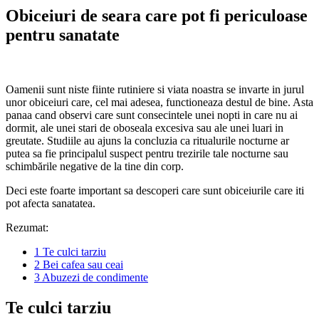
Obiceiuri de seara care pot fi periculoase
pentru sanatate
Oamenii sunt niste fiinte rutiniere si viata noastra se invarte in jurul
unor obiceiuri care, cel mai adesea, functioneaza destul de bine. Asta
panaa cand observi care sunt consecintele unei nopti in care nu ai
dormit, ale unei stari de oboseala excesiva sau ale unei luari in
greutate. Studiile au ajuns la concluzia ca ritualurile nocturne ar
putea sa fie principalul suspect pentru trezirile tale nocturne sau
schimbările negative de la tine din corp.
Deci este foarte important sa descoperi care sunt obiceiurile care iti
pot afecta sanatatea.
Rezumat:
1
Te culci tarziu
2
Bei cafea sau ceai
3
Abuzezi de condimente
Te culci tarziu