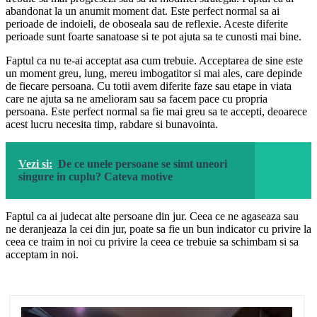
abandonat la un anumit moment dat. Este perfect normal sa ai
perioade de indoieli, de oboseala sau de reflexie. Aceste diferite
perioade sunt foarte sanatoase si te pot ajuta sa te cunosti mai bine.
Faptul ca nu te-ai acceptat asa cum trebuie. Acceptarea de sine este
un moment greu, lung, mereu imbogatitor si mai ales, care depinde
de fiecare persoana. Cu totii avem diferite faze sau etape in viata
care ne ajuta sa ne amelioram sau sa facem pace cu propria
persoana. Este perfect normal sa fie mai greu sa te accepti, deoarece
acest lucru necesita timp, rabdare si bunavointa.
Vezi si:
De ce unele persoane se simt uneori
singure in cuplu? Cateva motive
Faptul ca ai judecat alte persoane din jur. Ceea ce ne agaseaza sau
ne deranjeaza la cei din jur, poate sa fie un bun indicator cu privire la
ceea ce traim in noi cu privire la ceea ce trebuie sa schimbam si sa
acceptam in noi.