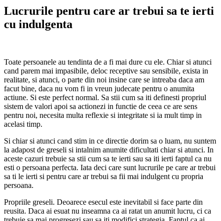
Lucrurile pentru care ar trebui sa te ierti
cu indulgenta
Toate persoanele au tendinta de a fi mai dure cu ele. Chiar si atunci
cand parem mai impasibile, deloc receptive sau sensibile, exista in
realitate, si atunci, o parte din noi insine care se intreaba daca am
facut bine, daca nu vom fi in vreun judecate pentru o anumita
actiune. Si este perfect normal. Sa stii cum sa iti definesti propriul
sistem de valori apoi sa actionezi in functie de ceea ce are sens
pentru noi, necesita multa reflexie si integritate si ia mult timp in
acelasi timp.
Si chiar si atunci cand stim in ce directie dorim sa o luam, nu suntem
la adapost de greseli si intalnim anumite dificultati chiar si atunci. In
aceste cazuri trebuie sa stii cum sa te ierti sau sa iti ierti faptul ca nu
esti o persoana perfecta. Iata deci care sunt lucrurile pe care ar trebui
sa ti le ierti si pentru care ar trebui sa fii mai indulgent cu propria
persoana.
Propriile greseli. Deoarece esecul este inevitabil si face parte din
reusita. Daca ai esuat nu inseamna ca ai ratat un anumit lucru, ci ca
trebuie sa mai progresezi sau sa iti modifici strategia. Faptul ca ai