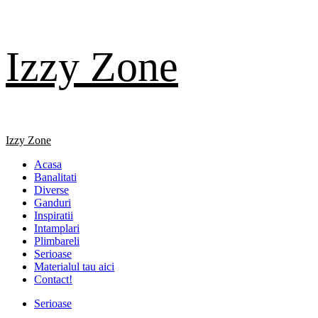
Skip
Izzy Zone
to
content
Primary
Izzy Zone
Menu
Acasa
Banalitati
Diverse
Ganduri
Inspiratii
Intamplari
Plimbareli
Serioase
Materialul tau aici
Contact!
Serioase