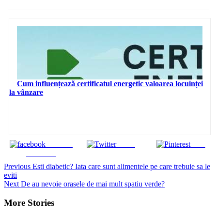
Cum influențează certificatul energetic valoarea locuinței
la vânzare
Share on
Tweet
Save
Facebook
Continue
Previous
Esti diabetic? Iata care sunt alimentele pe care trebuie sa le
eviti
Reading
Next
De au nevoie orasele de mai mult spatiu verde?
More Stories