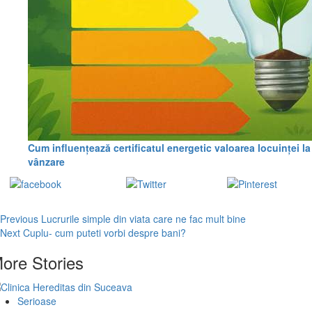
Cum influențează certificatul energetic valoarea locuinței la
vânzare
Share on
Tweet
Save
Facebook
Continue
Previous
Lucrurile simple din viata care ne fac mult bine
Next
Cuplu- cum puteti vorbi despre bani?
Reading
ore Stories
Serioase