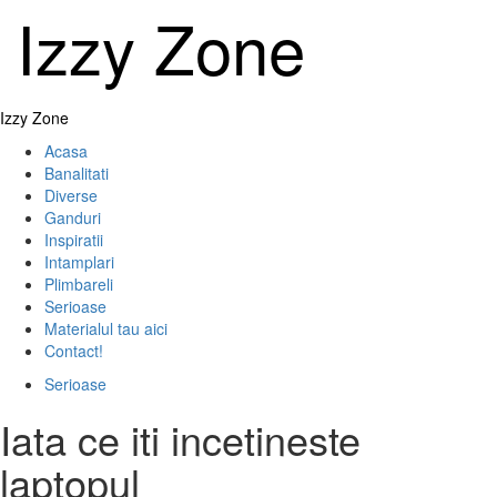
Skip
Izzy Zone
to
content
Primary
Izzy Zone
Menu
Acasa
Banalitati
Diverse
Ganduri
Inspiratii
Intamplari
Plimbareli
Serioase
Materialul tau aici
Contact!
Serioase
Iata ce iti incetineste
laptopul