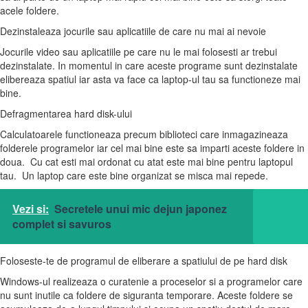
acele foldere.
Dezinstaleaza jocurile sau aplicatiile de care nu mai ai nevoie
Jocurile video sau aplicatiile pe care nu le mai folosesti ar trebui
dezinstalate. In momentul in care aceste programe sunt dezinstalate
elibereaza spatiul iar asta va face ca laptop-ul tau sa functioneze mai
bine.
Defragmentarea hard disk-ului
Calculatoarele functioneaza precum biblioteci care inmagazineaza
folderele programelor iar cel mai bine este sa imparti aceste foldere in
doua. Cu cat esti mai ordonat cu atat este mai bine pentru laptopul
tau. Un laptop care este bine organizat se misca mai repede.
Vezi si:
Secretele unui mic dejun japonez
complet si savuros
Foloseste-te de programul de eliberare a spatiului de pe hard disk
Windows-ul realizeaza o curatenie a proceselor si a programelor care
nu sunt inutile ca foldere de siguranta temporare. Aceste foldere se