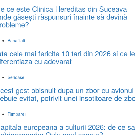
e ce este Clinica Hereditas din Suceava
nde găsești răspunsuri înainte să devină
robleme?
Banalitati
ata cele mai fericite 10 tari din 2026 si ce le
iferentiaza cu adevarat
Serioase
cest gest obisnuit dupa un zbor cu avionul
rebuie evitat, potrivit unei insotitoare de zb
Plimbareli
apitala europeana a culturii 2026: de ce sa
re)descoperim Oulu anul acesta?