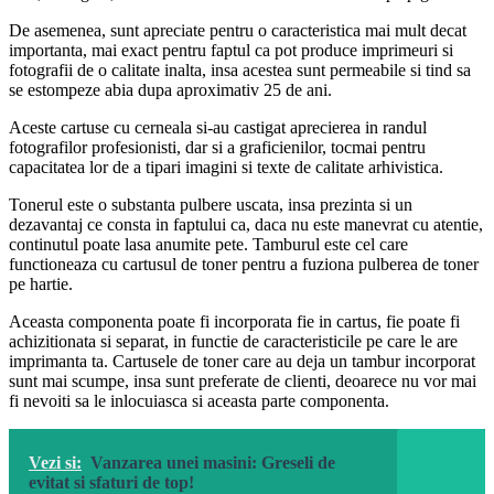
De asemenea, sunt apreciate pentru o caracteristica mai mult decat
importanta, mai exact pentru faptul ca pot produce imprimeuri si
fotografii de o calitate inalta, insa acestea sunt permeabile si tind sa
se estompeze abia dupa aproximativ 25 de ani.
Aceste cartuse cu cerneala si-au castigat aprecierea in randul
fotografilor profesionisti, dar si a graficienilor, tocmai pentru
capacitatea lor de a tipari imagini si texte de calitate arhivistica.
Tonerul este o substanta pulbere uscata, insa prezinta si un
dezavantaj ce consta in faptului ca, daca nu este manevrat cu atentie,
continutul poate lasa anumite pete. Tamburul este cel care
functioneaza cu cartusul de toner pentru a fuziona pulberea de toner
pe hartie.
Aceasta componenta poate fi incorporata fie in cartus, fie poate fi
achizitionata si separat, in functie de caracteristicile pe care le are
imprimanta ta. Cartusele de toner care au deja un tambur incorporat
sunt mai scumpe, insa sunt preferate de clienti, deoarece nu vor mai
fi nevoiti sa le inlocuiasca si aceasta parte componenta.
Vezi si:
Vanzarea unei masini: Greseli de
evitat si sfaturi de top!