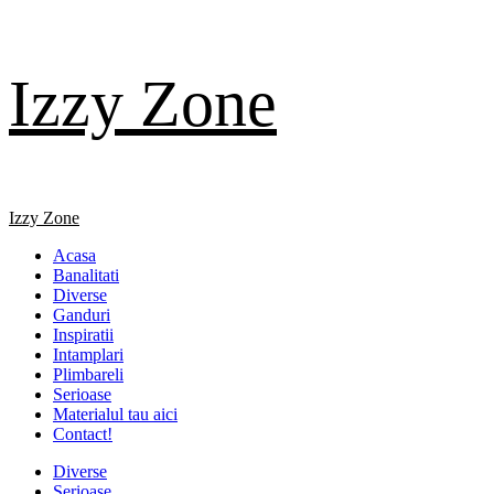
Skip
Izzy Zone
to
content
Primary
Izzy Zone
Menu
Acasa
Banalitati
Diverse
Ganduri
Inspiratii
Intamplari
Plimbareli
Serioase
Materialul tau aici
Contact!
Diverse
Serioase