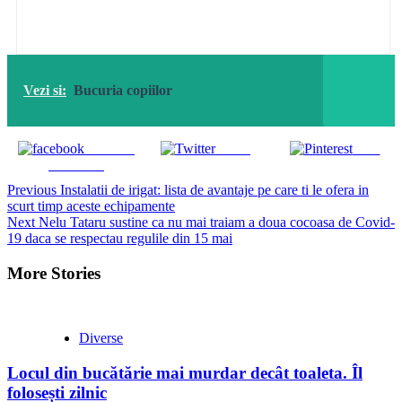
Vezi si:
Bucuria copiilor
Share on
Tweet
Save
Facebook
Continue
Previous
Instalatii de irigat: lista de avantaje pe care ti le ofera in
scurt timp aceste echipamente
Reading
Next
Nelu Tataru sustine ca nu mai traiam a doua cocoasa de Covid-
19 daca se respectau regulile din 15 mai
More Stories
Diverse
Locul din bucătărie mai murdar decât toaleta. Îl
folosești zilnic