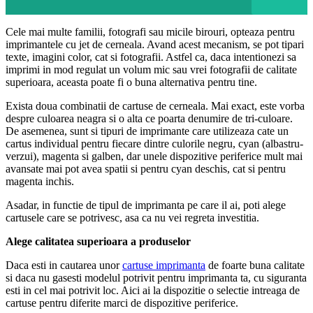
Cele mai multe familii, fotografi sau micile birouri, opteaza pentru
imprimantele cu jet de cerneala. Avand acest mecanism, se pot tipari
texte, imagini color, cat si fotografii. Astfel ca, daca intentionezi sa
imprimi in mod regulat un volum mic sau vrei fotografii de calitate
superioara, aceasta poate fi o buna alternativa pentru tine.
Exista doua combinatii de cartuse de cerneala. Mai exact, este vorba
despre culoarea neagra si o alta ce poarta denumire de tri-culoare.
De asemenea, sunt si tipuri de imprimante care utilizeaza cate un
cartus individual pentru fiecare dintre culorile negru, cyan (albastru-
verzui), magenta si galben, dar unele dispozitive periferice mult mai
avansate mai pot avea spatii si pentru cyan deschis, cat si pentru
magenta inchis.
Asadar, in functie de tipul de imprimanta pe care il ai, poti alege
cartusele care se potrivesc, asa ca nu vei regreta investitia.
Alege calitatea superioara a produselor
Daca esti in cautarea unor
cartuse imprimanta
de foarte buna calitate
si daca nu gasesti modelul potrivit pentru imprimanta ta, cu siguranta
esti in cel mai potrivit loc. Aici ai la dispozitie o selectie intreaga de
cartuse pentru diferite marci de dispozitive periferice.