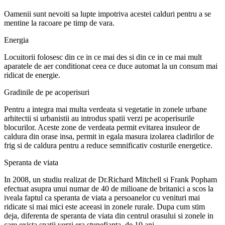
Oamenii sunt nevoiti sa lupte impotriva acestei calduri pentru a se
mentine la racoare pe timp de vara.
Energia
Locuitorii folosesc din ce in ce mai des si din ce in ce mai mult
aparatele de aer conditionat ceea ce duce automat la un consum mai
ridicat de energie.
Gradinile de pe acoperisuri
Pentru a integra mai multa verdeata si vegetatie in zonele urbane
arhitectii si urbanistii au introdus spatii verzi pe acoperisurile
blocurilor. Aceste zone de verdeata permit evitarea insuleor de
caldura din orase insa, permit in egala masura izolarea cladirilor de
frig si de caldura pentru a reduce semnificativ costurile energetice.
Speranta de viata
In 2008, un studiu realizat de Dr.Richard Mitchell si Frank Popham
efectuat asupra unui numar de 40 de milioane de britanici a scos la
iveala faptul ca speranta de viata a persoanelor cu venituri mai
ridicate si mai mici este aceeasi in zonele rurale. Dupa cum stim
deja, diferenta de speranta de viata din centrul orasului si zonele in
care exista spatii verzi era stupefianta, de 10 ani.