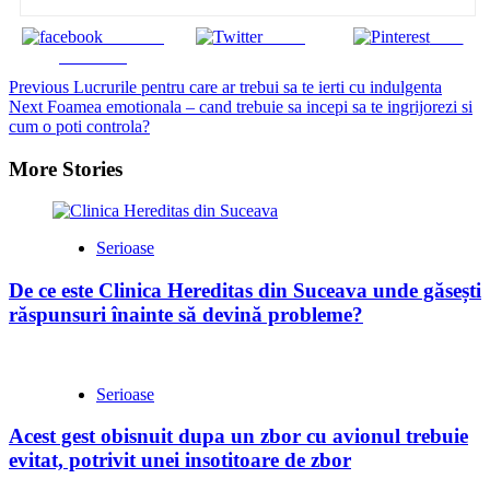
Share on
Tweet
Save
Facebook
Continue
Previous
Lucrurile pentru care ar trebui sa te ierti cu indulgenta
Next
Foamea emotionala – cand trebuie sa incepi sa te ingrijorezi si
Reading
cum o poti controla?
More Stories
Serioase
De ce este Clinica Hereditas din Suceava unde găsești
răspunsuri înainte să devină probleme?
Serioase
Acest gest obisnuit dupa un zbor cu avionul trebuie
evitat, potrivit unei insotitoare de zbor