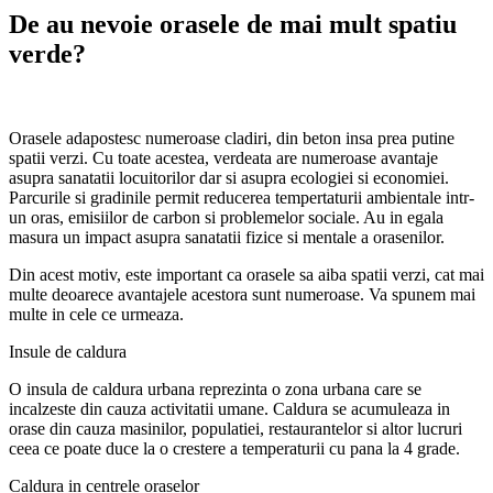
De au nevoie orasele de mai mult spatiu
verde?
Orasele adapostesc numeroase cladiri, din beton insa prea putine
spatii verzi. Cu toate acestea, verdeata are numeroase avantaje
asupra sanatatii locuitorilor dar si asupra ecologiei si economiei.
Parcurile si gradinile permit reducerea tempertaturii ambientale intr-
un oras, emisiilor de carbon si problemelor sociale. Au in egala
masura un impact asupra sanatatii fizice si mentale a orasenilor.
Din acest motiv, este important ca orasele sa aiba spatii verzi, cat mai
multe deoarece avantajele acestora sunt numeroase. Va spunem mai
multe in cele ce urmeaza.
Insule de caldura
O insula de caldura urbana reprezinta o zona urbana care se
incalzeste din cauza activitatii umane. Caldura se acumuleaza in
orase din cauza masinilor, populatiei, restaurantelor si altor lucruri
ceea ce poate duce la o crestere a temperaturii cu pana la 4 grade.
Caldura in centrele oraselor