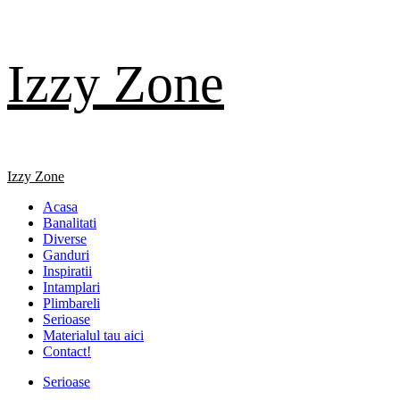
Skip
Izzy Zone
to
content
Primary
Izzy Zone
Menu
Acasa
Banalitati
Diverse
Ganduri
Inspiratii
Intamplari
Plimbareli
Serioase
Materialul tau aici
Contact!
Serioase