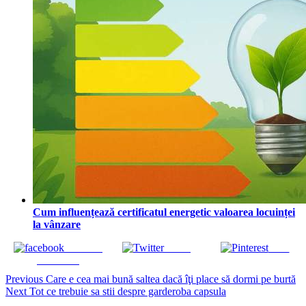
Cum influențează certificatul energetic valoarea locuinței
la vânzare
Share on
Tweet
Save
Facebook
Continue
Previous
Care e cea mai bună saltea dacă îţi place să dormi pe burtă
Next
Tot ce trebuie sa stii despre garderoba capsula
Reading