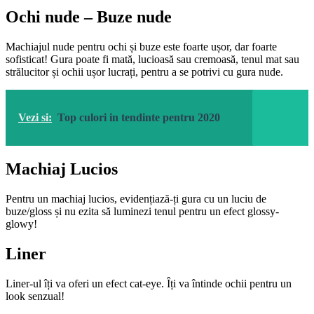
Ochi nude – Buze nude
Machiajul nude pentru ochi și buze este foarte ușor, dar foarte
sofisticat! Gura poate fi mată, lucioasă sau cremoasă, tenul mat sau
strălucitor și ochii ușor lucrați, pentru a se potrivi cu gura nude.
Vezi si:
Top culori in tendinte pentru 2020
Machiaj Lucios
Pentru un machiaj lucios, evidențiază-ți gura cu un luciu de
buze/gloss și nu ezita să luminezi tenul pentru un efect glossy-
glowy!
Liner
Liner-ul îți va oferi un efect cat-eye. Îți va întinde ochii pentru un
look senzual!