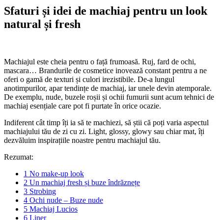
Sfaturi și idei de machiaj pentru un look
natural și fresh
Machiajul este cheia pentru o față frumoasă. Ruj, fard de ochi,
mascara… Brandurile de cosmetice inovează constant pentru a ne
oferi o gamă de texturi și culori irezistibile. De-a lungul
anotimpurilor, apar tendințe de machiaj, iar unele devin atemporale.
De exemplu, nude, buzele roșii și ochii fumurii sunt acum tehnici de
machiaj esențiale care pot fi purtate în orice ocazie.
Indiferent cât timp îți ia să te machiezi, să știi că poți varia aspectul
machiajului tău de zi cu zi. Light, glossy, glowy sau chiar mat, îți
dezvăluim inspirațiile noastre pentru machiajul tău.
Rezumat:
1
No make-up look
2
Un machiaj fresh și buze îndrăznețe
3
Strobing
4
Ochi nude – Buze nude
5
Machiaj Lucios
6
Liner