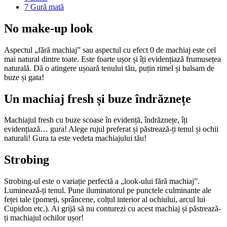
7
Gură mată
No make-up look
Aspectul „fără machiaj” sau aspectul cu efect 0 de machiaj este cel
mai natural dintre toate. Este foarte ușor și îți evidențiază frumusețea
naturală. Dă o atingere ușoară tenului tău, puțin rimel și balsam de
buze și gata!
Un machiaj fresh și buze îndrăznețe
Machiajul fresh cu buze scoase în evidență, îndrăznețe, îți
evidențiază… gura! Alege rujul preferat și păstrează-ți tenul și ochii
naturali! Gura ta este vedeta machiajului tău!
Strobing
Strobing-ul este o variație perfectă a „look-ului fără machiaj”.
Luminează-ți tenul. Pune iluminatorul pe punctele culminante ale
feței tale (pomeți, sprâncene, colțul interior al ochiului, arcul lui
Cupidon etc.). Ai grijă să nu conturezi cu acest machiaj și păstrează-
ți machiajul ochilor ușor!