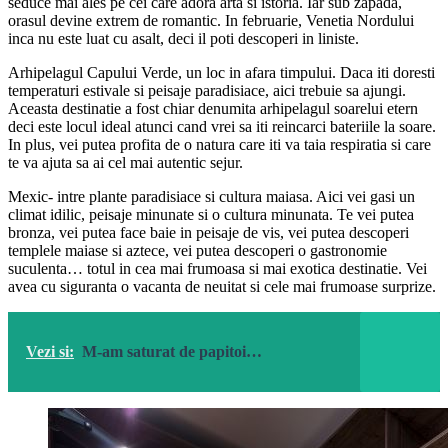
seduce mai ales pe cei care adora arta si istoria. Iar sub zapada,
orasul devine extrem de romantic. In februarie, Venetia Nordului
inca nu este luat cu asalt, deci il poti descoperi in liniste.
Arhipelagul Capului Verde, un loc in afara timpului. Daca iti doresti
temperaturi estivale si peisaje paradisiace, aici trebuie sa ajungi.
Aceasta destinatie a fost chiar denumita arhipelagul soarelui etern
deci este locul ideal atunci cand vrei sa iti reincarci bateriile la soare.
In plus, vei putea profita de o natura care iti va taia respiratia si care
te va ajuta sa ai cel mai autentic sejur.
Mexic- intre plante paradisiace si cultura maiasa. Aici vei gasi un
climat idilic, peisaje minunate si o cultura minunata. Te vei putea
bronza, vei putea face baie in peisaje de vis, vei putea descoperi
templele maiase si aztece, vei putea descoperi o gastronomie
suculenta… totul in cea mai frumoasa si mai exotica destinatie. Vei
avea cu siguranta o vacanta de neuitat si cele mai frumoase surprize.
Vezi si:
M-am saturat de papitoi…