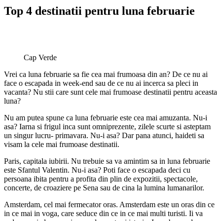
Top 4 destinatii pentru luna februarie
Cap Verde
Vrei ca luna februarie sa fie cea mai frumoasa din an? De ce nu ai
face o escapada in week-end sau de ce nu ai incerca sa pleci in
vacanta? Nu stii care sunt cele mai frumoase destinatii pentru aceasta
luna?
Nu am putea spune ca luna februarie este cea mai amuzanta. Nu-i
asa? Iarna si frigul inca sunt omniprezente, zilele scurte si asteptam
un singur lucru- primavara. Nu-i asa? Dar pana atunci, haideti sa
visam la cele mai frumoase destinatii.
Paris, capitala iubirii. Nu trebuie sa va amintim sa in luna februarie
este Sfantul Valentin. Nu-i asa? Poti face o escapada deci cu
persoana ibita pentru a profita din plin de expozitii, spectacole,
concerte, de croaziere pe Sena sau de cina la lumina lumanarilor.
Amsterdam, cel mai fermecator oras. Amsterdam este un oras din ce
in ce mai in voga, care seduce din ce in ce mai multi turisti. Ii va