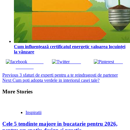
Cum influențează certificatul energetic valoarea locuinței
la vânzare
Share on
Tweet
Save
Facebook
Continue
Previous
3 sfaturi de experti pentru a te reindragosti de partener
Next
Cum poti adopta verdele in interiorul casei tale?
Reading
More Stories
Inspiratii
Cele 5 tendinte majore in bucatarie pentru 2026,