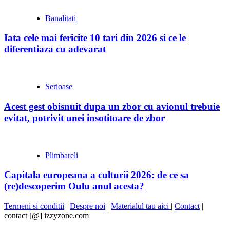
Banalitati
Iata cele mai fericite 10 tari din 2026 si ce le
diferentiaza cu adevarat
Serioase
Acest gest obisnuit dupa un zbor cu avionul trebuie
evitat, potrivit unei insotitoare de zbor
Plimbareli
Capitala europeana a culturii 2026: de ce sa
(re)descoperim Oulu anul acesta?
Termeni si conditii
|
Despre noi
|
Materialul tau aici
|
Contact
|
contact [@] izzyzone.com