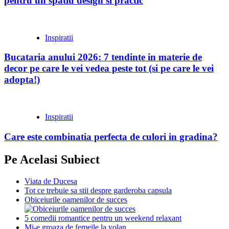
pentru un spatiu design si practic
Inspiratii
Bucataria anului 2026: 7 tendinte in materie de
decor pe care le vei vedea peste tot (si pe care le vei
adopta!)
Inspiratii
Care este combinatia perfecta de culori in gradina?
Pe Acelasi Subiect
Viata de Ducesa
Tot ce trebuie sa stii despre garderoba capsula
Obiceiurile oamenilor de succes
5 comedii romantice pentru un weekend relaxant
Mi-e groaza de femeile la volan