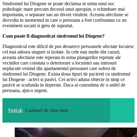
Sindromul lui Diogene se poate declansa in urma unui soc
psihologic mare precum decesul unui apropiat, o schimbare mai
importanta, o separare sau un divort virulent. Aceasta afectiune se
dezvolta in momentul in care o persoana a fost confruntata cu un
eveniment socant si greu de suportat.
Cum poate fi diagnosticat sindromul lui Diogene?
Diagnosticul este dificil de pus deoarece persoanele afectate locuiesc
cel mai adesea singure si izolate. In cele mai multe din cazuri,
aceasta afectiune este reperata in urma plangerilor repetate ale
vecinilor care constata o deteriorare a locuintei sau mirosuri
neplacute venind din apartamentul persoanei care sufera de
sindromul lui Diogene. Exista doua tipuri de pacienti cu sindromul
lui Diogene : activi si pasivi. Cei activi aduna obiecte in timp ce
pasivii se scufunda in depresie. Daca ai cunostinta de o astfel de
persoana, ajut-o urgent.
Vezi si:
Cadouri de ziua mea