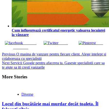
Cum influențează certificatul energetic valoarea locuinței
la vânzare
Share on
Tweet
Save
Facebook
Continue
Previous
O masina de vanzare pentru fiecare client. Alege intelept si
colaboreaza cu specialistii
Reading
Next
Servicii Google pentru afacerea ta. Gaseste specialistii care sa
te ajute sa iti cresti vanzarile
More Stories
Diverse
Locul din bucătărie mai murdar decât toaleta. Îl