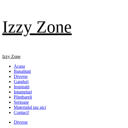
Skip
Izzy Zone
to
content
Primary
Izzy Zone
Menu
Acasa
Banalitati
Diverse
Ganduri
Inspiratii
Intamplari
Plimbareli
Serioase
Materialul tau aici
Contact!
Diverse