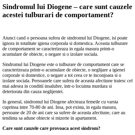
Sindromul lui Diogene – care sunt cauzele
acestei tulburari de comportament?
Atunci cand o persoana sufera de sindromul lui Diogene, isi poate
ignora in totalitate igiena corporala si domestica. Aceasta tulburare
de comportament se caracterizeaza in egala masura printr-o
acumulare de obiecte, o negare si o izolare sociala.
Sindromul lui Diogene este o tulburare de comportament care se
caracterizeaza printr-o acumulare de obiecte, o neglijare a igienei
corporale si domestice, o negare a tot ceea ce te inconjoara si o
izolare sociala. Persoanele care sufera de aceasta afectiune traiesc cel
mai adesea in conditii insalubre, intr-o locuinta murdara si
deteriorata din cauza neglijentei.
In general, sindromul lui Diogene afecteaza femeile cu varsta
cuprinsa intre 70-80 de ani. Insa, pot exista, in egala masura,
persoane de 20 de ani care sa sufere de aceasta afectiune, care au
tendinta sa adune obiecte si mizerie in apartament.
Care sunt cauzele care provoaca acest sindrom?