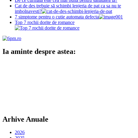
De ce curmala este cea mai buna pentru sanatatea ta?
Cat de des trebuie să schimbi lenjeria de pat ca sa nu te
imbolnavesti?
7 simptome pentru o cutie automata defecta
Top 7 rochii dorite de romance
Ia aminte despre astea:
Arhive Anuale
2026
2025