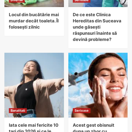
Diverse
Serioase
Locul din bucătărie mai
De ce este Clinica
murdar decât toaleta. Îl
Hereditas din Suceava
folosești zilnic
unde găsești
răspunsuri înainte să
devină probleme?
Banalitati
Serioase
Iata cele mai fericite 10
Acest gest obisnuit
tari din 2026 si ce le
dupa un zbor cu