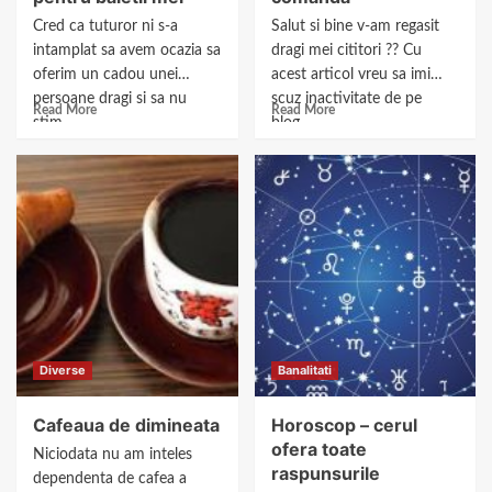
Cred ca tuturor ni s-a
Salut si bine v-am regasit
intamplat sa avem ocazia sa
dragi mei cititori ?? Cu
oferim un cadou unei
acest articol vreu sa imi
persoane dragi si sa nu
scuz inactivitate de pe
Read More
Read More
stim...
blog...
Diverse
Banalitati
Cafeaua de dimineata
Horoscop – cerul
ofera toate
Niciodata nu am inteles
raspunsurile
dependenta de cafea a