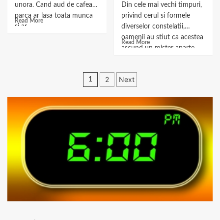
unora. Cand aud de cafea,
Din cele mai vechi timpuri,
parca ar lasa toata munca
privind cerul si formele
Read More
si ar...
diverselor constelatii,
oamenii au stiut ca acestea
Read More
ascund un mister aparte....
Paginație
2
Next
1
articole