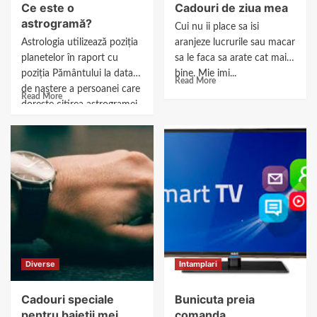
Ce este o
Cadouri de ziua mea
astrogramă?
Cui nu ii place sa isi
Astrologia utilizează poziția
aranjeze lucrurile sau macar
planetelor în raport cu
sa le faca sa arate cat mai
poziția Pământului la data
bine. Mie imi...
Read More
de naștere a persoanei care
Read More
dorește citirea astrogramei
personale....
Diverse
Intamplari
Cadouri speciale
Bunicuta preia
pentru baietii mei
comanda