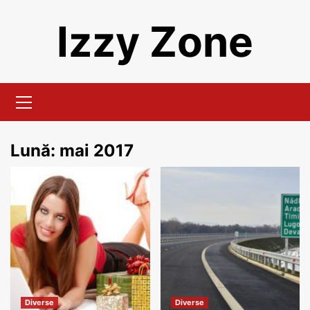
Skip
Izzy Zone
to
content
Primary
Menu
Lună:
mai 2017
Diverse
Diverse