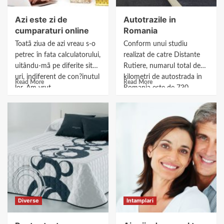
Azi este zi de
Autotrazile in
cumparaturi online
Romania
Toatã ziua de azi vreau s-o
Conform unui studiu
petrec în fata calculatorului,
realizat de catre Distante
uitându-mã pe diferite site-
Rutiere, numarul total de
uri, indiferent de con?inutul
kilometri de autostrada in
Read More
Read More
lor. Am vrut...
Romania este de 730.
Conform...
Diverse
Intamplari