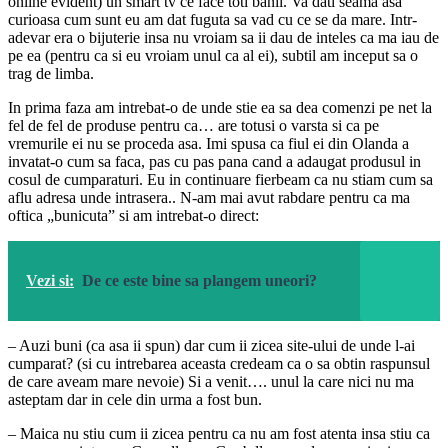
online evident) un smart tv ce face toti banii. Va dati seama asa
curioasa cum sunt eu am dat fuguta sa vad cu ce se da mare. Intr-
adevar era o bijuterie insa nu vroiam sa ii dau de inteles ca ma iau de
pe ea (pentru ca si eu vroiam unul ca al ei), subtil am inceput sa o
trag de limba.
In prima faza am intrebat-o de unde stie ea sa dea comenzi pe net la
fel de fel de produse pentru ca… are totusi o varsta si ca pe
vremurile ei nu se proceda asa. Imi spusa ca fiul ei din Olanda a
invatat-o cum sa faca, pas cu pas pana cand a adaugat produsul in
cosul de cumparaturi. Eu in continuare fierbeam ca nu stiam cum sa
aflu adresa unde intrasera.. N-am mai avut rabdare pentru ca ma
oftica „bunicuta” si am intrebat-o direct:
Vezi si:
De ce este bine sa plangem uneori?
– Auzi buni (ca asa ii spun) dar cum ii zicea site-ului de unde l-ai
cumparat? (si cu intrebarea aceasta credeam ca o sa obtin raspunsul
de care aveam mare nevoie) Si a venit…. unul la care nici nu ma
asteptam dar in cele din urma a fost bun.
– Maica nu stiu cum ii zicea pentru ca nu am fost atenta insa stiu ca