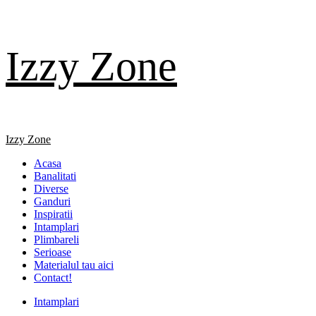
Skip
Izzy Zone
to
content
Primary
Izzy Zone
Menu
Acasa
Banalitati
Diverse
Ganduri
Inspiratii
Intamplari
Plimbareli
Serioase
Materialul tau aici
Contact!
Intamplari