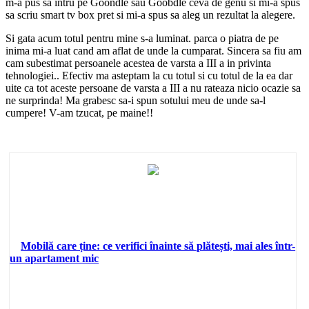
m-a pus sa intru pe Goondle sau Goobdle ceva de genu si mi-a spus
sa scriu smart tv box pret si mi-a spus sa aleg un rezultat la alegere.
Si gata acum totul pentru mine s-a luminat. parca o piatra de pe
inima mi-a luat cand am aflat de unde la cumparat. Sincera sa fiu am
cam subestimat persoanele acestea de varsta a III a in privinta
tehnologiei.. Efectiv ma asteptam la cu totul si cu totul de la ea dar
uite ca tot aceste persoane de varsta a III a nu rateaza nicio ocazie sa
ne surprinda! Ma grabesc sa-i spun sotului meu de unde sa-l
cumpere! V-am tzucat, pe maine!!
Mobilă care ține: ce verifici înainte să plătești, mai ales într-
un apartament mic