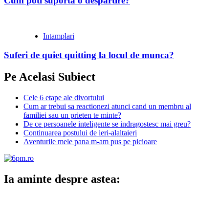
Cum poti suporta o despartire?
Intamplari
Suferi de quiet quitting la locul de munca?
Pe Acelasi Subiect
Cele 6 etape ale divortului
Cum ar trebui sa reactionezi atunci cand un membru al
familiei sau un prieten te minte?
De ce persoanele inteligente se indragostesc mai greu?
Continuarea postului de ieri-alaltaieri
Aventurile mele pana m-am pus pe picioare
Ia aminte despre astea: