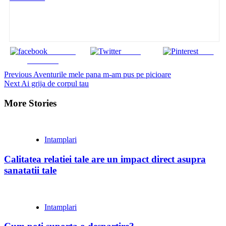
Share on
Tweet
Save
Facebook
Continue
Previous
Aventurile mele pana m-am pus pe picioare
Next
Ai grija de corpul tau
Reading
More Stories
Intamplari
Calitatea relatiei tale are un impact direct asupra
sanatatii tale
Intamplari