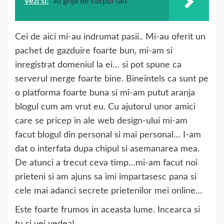
Vezi si:
Ai grija de corpul tau
Cei de aici mi-au indrumat pasii.. Mi-au oferit un
pachet de gazduire foarte bun, mi-am si
inregistrat domeniul la ei… si pot spune ca
serverul merge foarte bine. Bineintels ca sunt pe
o platforma foarte buna si mi-am putut aranja
blogul cum am vrut eu. Cu ajutorul unor amici
care se pricep in ale web design-ului mi-am
facut blogul din personal si mai personal… I-am
dat o interfata dupa chipul si asemanarea mea.
De atunci a trecut ceva timp…mi-am facut noi
prieteni si am ajuns sa imi impartasesc pana si
cele mai adanci secrete prietenilor mei online…
Este foarte frumos in aceasta lume. Incearca si
tu si vei vedea!