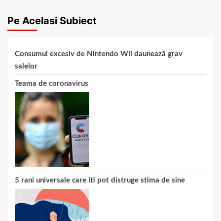
Pe Acelasi Subiect
Consumul excesiv de Nintendo Wii daunează grav
salelor
Teama de coronavirus
5 rani universale care iti pot distruge stima de sine