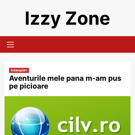
Skip
Izzy Zone
to
content
Primary
Menu
Intamplari
Aventurile mele pana m-am pus
pe picioare