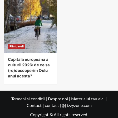
Plimbareli
Capitala europeana a
culturii 2026: de ce sa
(re)descoperim Oulu
anul acesta?
Termeni si conditii
|
Despre noi
|
Materialul tau aici
|
Contact
| contact [@] izzyzone.com
Copyright © All rights reserved.