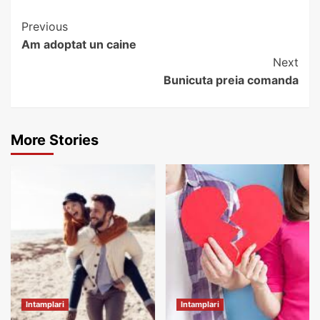
Continue
Previous
Am adoptat un caine
Reading
Next
Bunicuta preia comanda
More Stories
Intamplari
Intamplari