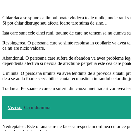
Chiar daca se spune ca timpul poate vindeca toate ranile, unele rani s
Si pot chiar distruge sau afecta foarte tare stima de sine…
Iata care sunt cele cinci rani, traume de care ne temem sa nu cumva sa 
Respingerea. O persoana care se simte respinsa in copilarie va avea tendin
ca nu are nicio valoare.
Abandonul. O persoana care sufera de abandon va avea probleme legate d
dependenta afectiva si nevoia de afectiune perpetua este cea care poat
Umilinta. O persoana umilita va avea tendinta de a provoca situatii pro
de a se arata foarte serviabili si cauta recunostinta in randul celor din j
Tradarea. Persoanele care au suferit din cauza unei tradari vor avea tend
Vezi si:
Ca o doamna
Nedreptatea. Este o rana care ne face sa respectam ordinea cu orice pret