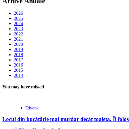
Arhive Anuale
2026
2025
2024
2023
2022
2021
2020
2019
2018
2017
2016
2015
2014
You may have missed
Diverse
Locul din bucătărie mai murdar decât toaleta. Îl folose