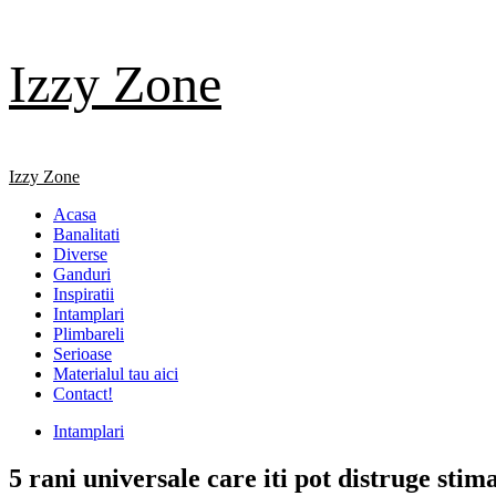
Skip
Izzy Zone
to
content
Primary
Izzy Zone
Menu
Acasa
Banalitati
Diverse
Ganduri
Inspiratii
Intamplari
Plimbareli
Serioase
Materialul tau aici
Contact!
Intamplari
5 rani universale care iti pot distruge stim