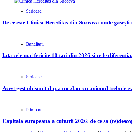
Serioase
De ce este Clinica Hereditas din Suceava unde găsești
Banalitati
Iata cele mai fericite 10 tari din 2026 si ce le diferent
Serioase
Acest gest obisnuit dupa un zbor cu avionul trebuie evi
Plimbareli
Capitala europeana a culturii 2026: de ce sa (re)desc