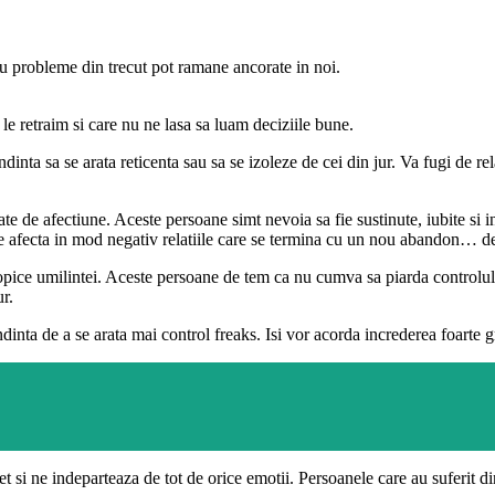
au probleme din trecut pot ramane ancorate in noi.
le retraim si care nu ne lasa sa luam deciziile bune.
ta sa se arata reticenta sau sa se izoleze de cei din jur. Va fugi de relat
e afectiune. Aceste persoane simt nevoia sa fie sustinute, iubite si inc
e afecta in mod negativ relatiile care se termina cu un nou abandon… de
pice umilintei. Aceste persoane de tem ca nu cumva sa piarda controlul s
ur.
inta de a se arata mai control freaks. Isi vor acorda increderea foarte gre
 si ne indeparteaza de tot de orice emotii. Persoanele care au suferit din