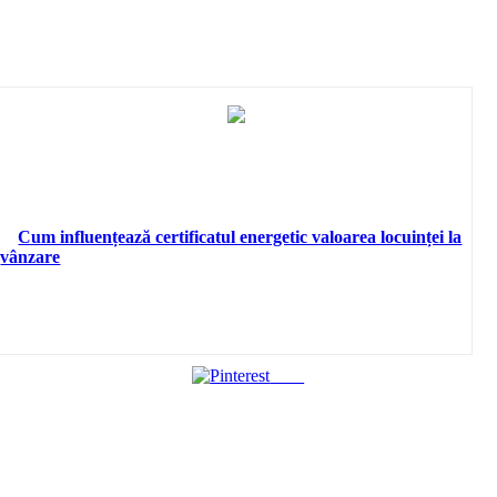
Cum influențează certificatul energetic valoarea locuinței la
vânzare
Save