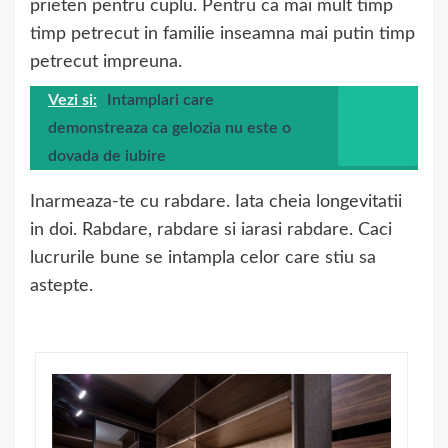
prieten pentru cuplu. Pentru ca mai mult timp
timp petrecut in familie inseamna mai putin timp
petrecut impreuna.
Vezi si:
Intamplari care
demonstreaza ca gelozia nu este o
dovada de iubire
Inarmeaza-te cu rabdare. Iata cheia longevitatii
in doi. Rabdare, rabdare si iarasi rabdare. Caci
lucrurile bune se intampla celor care stiu sa
astepte.