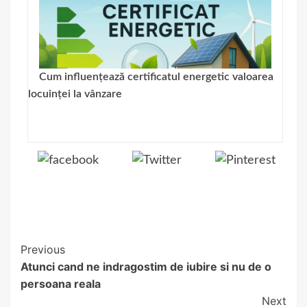
Cum influențează certificatul energetic valoarea
locuinței la vânzare
Share on
Tweet
Save
Facebook
Continue
Previous
Atunci cand ne indragostim de iubire si nu de o
Reading
persoana reala
Next