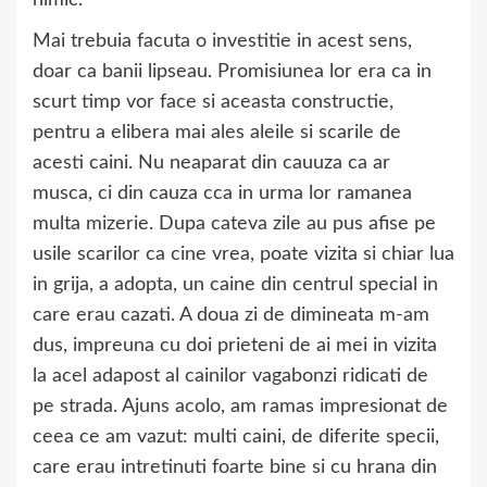
nimic.
Mai trebuia facuta o investitie in acest sens,
doar ca banii lipseau. Promisiunea lor era ca in
scurt timp vor face si aceasta constructie,
pentru a elibera mai ales aleile si scarile de
acesti caini. Nu neaparat din cauuza ca ar
musca, ci din cauza cca in urma lor ramanea
multa mizerie. Dupa cateva zile au pus afise pe
usile scarilor ca cine vrea, poate vizita si chiar lua
in grija, a adopta, un caine din centrul special in
care erau cazati. A doua zi de dimineata m-am
dus, impreuna cu doi prieteni de ai mei in vizita
la acel adapost al cainilor vagabonzi ridicati de
pe strada. Ajuns acolo, am ramas impresionat de
ceea ce am vazut: multi caini, de diferite specii,
care erau intretinuti foarte bine si cu hrana din