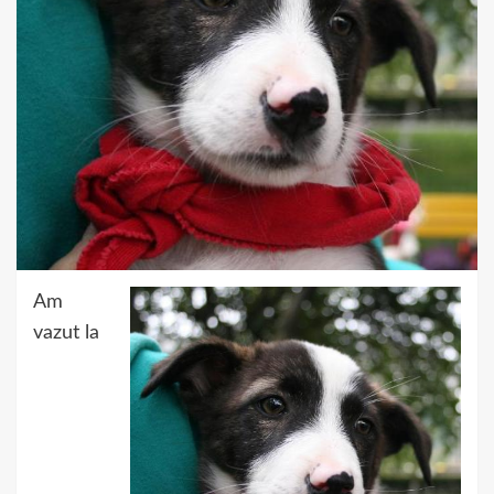
Am
vazut la