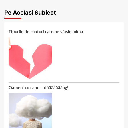
Pe Acelasi Subiect
Tipurile de rupturi care ne sfasie inima
Oameni cu capu… dâââââââng!