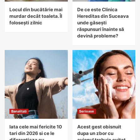
Locul din bucătărie mai
De ce este Clinica
murdar decât toaleta. Îl
Hereditas din Suceava
folosești zilnic
unde găsești
răspunsuri înainte să
devină probleme?
Banalitati
Serioase
Iata cele mai fericite 10
Acest gest obisnuit
tari din 2026 si ce le
dupa un zbor cu
diferentiaza cu
avionul trebuie evitat,