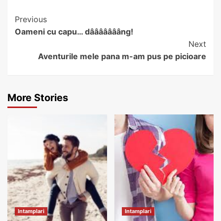
Continue
Previous
Oameni cu capu… dâââââââng!
Reading
Next
Aventurile mele pana m-am pus pe picioare
More Stories
Intamplari
Intamplari