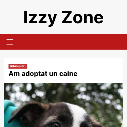
Skip
Izzy Zone
to
content
Primary
Menu
Intamplari
Am adoptat un caine