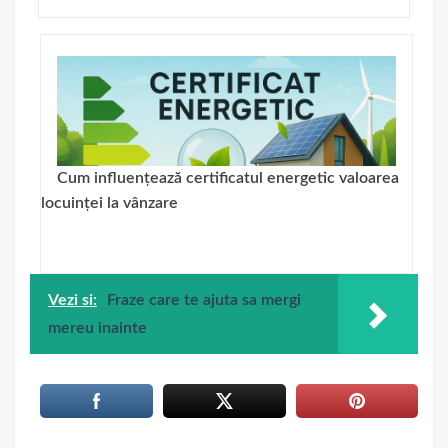
Cum influențează certificatul energetic valoarea
locuinței la vânzare
Vezi si:
Fraze care te ajuta sa mergi
mereu inainte