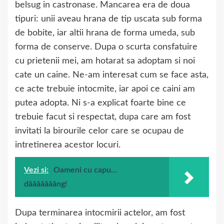
belsug in castronase. Mancarea era de doua
tipuri: unii aveau hrana de tip uscata sub forma
de bobite, iar altii hrana de forma umeda, sub
forma de conserve. Dupa o scurta consfatuire
cu prietenii mei, am hotarat sa adoptam si noi
cate un caine. Ne-am interesat cum se face asta,
ce acte trebuie intocmite, iar apoi ce caini am
putea adopta. Ni s-a explicat foarte bine ce
trebuie facut si respectat, dupa care am fost
invitati la birourile celor care se ocupau de
intretinerea acestor locuri.
Vezi si:
Oameni cu capu...
dâââââââng!
Dupa terminarea intocmirii actelor, am fost