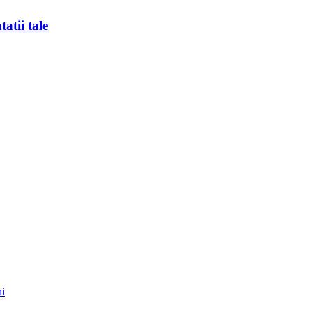
atii tale
ni