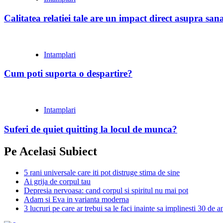
Calitatea relatiei tale are un impact direct asupra sanat
Intamplari
Cum poti suporta o despartire?
Intamplari
Suferi de quiet quitting la locul de munca?
Pe Acelasi Subiect
5 rani universale care iti pot distruge stima de sine
Ai grija de corpul tau
Depresia nervoasa: cand corpul si spiritul nu mai pot
Adam si Eva in varianta moderna
3 lucruri pe care ar trebui sa le faci inainte sa implinesti 30 de a