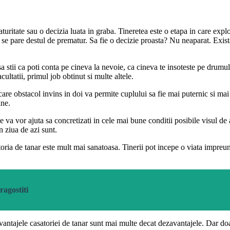
turitate sau o decizia luata in graba. Tineretea este o etapa in care ex
 se pare destul de prematur. Sa fie o decizie proasta? Nu neaparat. Exista
a stii ca poti conta pe cineva la nevoie, ca cineva te insoteste pe drumul 
ultatii, primul job obtinut si multe altele.
ecare obstacol invins in doi va permite cuplului sa fie mai puternic si mai
ine.
te va vor ajuta sa concretizati in cele mai bune conditii posibile visul de
n ziua de azi sunt.
oria de tanar este mult mai sanatoasa. Tinerii pot incepe o viata impreu
ragostiti
Avantajele casatoriei de tanar sunt mai multe decat dezavantajele. Dar doa