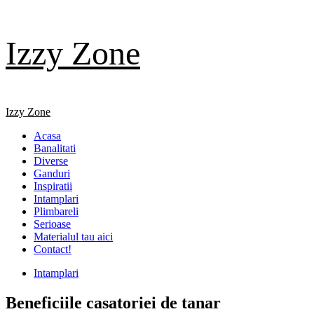
Skip
Izzy Zone
to
content
Primary
Izzy Zone
Menu
Acasa
Banalitati
Diverse
Ganduri
Inspiratii
Intamplari
Plimbareli
Serioase
Materialul tau aici
Contact!
Intamplari
Beneficiile casatoriei de tanar