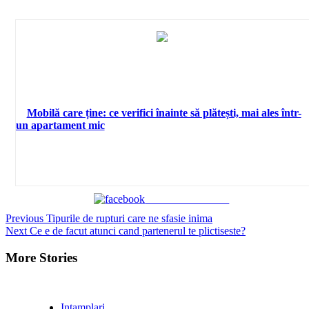
Mobilă care ține: ce verifici înainte să plătești, mai ales într-
un apartament mic
Share on Facebook
Continue
Previous
Tipurile de rupturi care ne sfasie inima
Next
Ce e de facut atunci cand partenerul te plictiseste?
Reading
More Stories
Intamplari