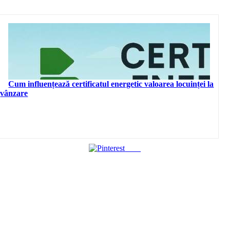
Cum influențează certificatul energetic valoarea locuinței la
vânzare
Save