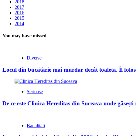
2018
2017
2016
2015
2014
You may have missed
Diverse
Locul din bucătărie mai murdar decât toaleta. Îl folose
Serioase
De ce este Clinica Hereditas din Suceava unde găsești
Banalitati