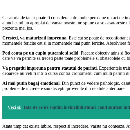
Casatoria de tanar poate fi considerata de multe persoane un act de ima
atunci cand un apropiat de varsta noastra ne spune ca se casatoreste ni
prezenta mai jos.
Cresteti, va maturizati impreuna.
Este cat se poate de reconfortant s
momentele fericite cat si in momentele mai putin fericite. Absolvirea fac
Poti conta pe un cuplu puternic si solid.
Fiecare obiectiv atins si fi
care va va permite sa treceti peste toate problemele si obstacolele cu b
Va pregatiti impreuna pentru statutul de parinti.
Experientele trai
deoarece nu veti fi intr-o cursa contra-cronometru cum multi parinti di
Ai mai putin bagaj emotional.
Din punct de vedere psihologic, casat
probleme de incredere sau deceptii provenite din relatiile anterioare.
Vezi si:
Iata de ce ne simtim invincibili atunci cand suntem ind
Atata timp cat exista iubire, respect si incredere, varsta nu conteaza. 