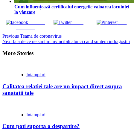
Cum influențează certificatul energetic valoarea locuinței
la vânzare
Share on
Tweet
Save
Facebook
Continue
Previous
Teama de coronavirus
Next
Iata de ce ne simtim invincibili atunci cand suntem indragostiti
Reading
More Stories
Intamplari
Calitatea relatiei tale are un impact direct asupra
sanatatii tale
Intamplari
Cum poti suporta o despartire?