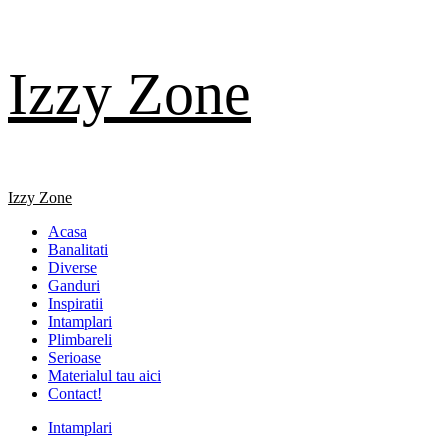
Skip
Izzy Zone
to
content
Primary
Izzy Zone
Menu
Acasa
Banalitati
Diverse
Ganduri
Inspiratii
Intamplari
Plimbareli
Serioase
Materialul tau aici
Contact!
Intamplari