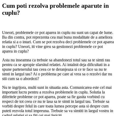
Cum poti rezolva problemele aparute in
cuplu?
Uneori, problemele ce pot aparea in cuplu nu sunt un capat de lume.
Ba din contra, pot reprezenta cea mai buna modalitate de a ameliora
relatia si a o intari. Cum se pot rezolva deci problemele ce pot aparea
in cuplu? Uneori, iti vine greu sa gestionezi problemele ce pot
aparea in cuplu?
Asta nu inseamna ca trebuie sa abandonezi totul sau sa te simti rau
pentru ca se apropie sfarsitul relatiei. Ai intalnit deja dificultati in a
spune partenerului tau ceea ce te deranjeaza si ce te face sa nu te
simti in largul tau? Ai o problema pe care ai vrea sa o rezolvi dar nu
stii cum sa o abordezi?
Nu te ingrijora, multi sunt in situatia asta. Comunicarea este cel mai
important lucru pentru a rezolva problemele in cuplu. Solutia la
diferitele probleme ce pot aparea, poate sa fie gasita vorbind cu
respect de tot ceea ce nu te lasa sa te simti in largul tau. Trebuie sa
vorbiti despre felul in care toata lumea percepe asta si despre cum
puteti rezvola totul impreuna. Trebuie sa va simtiti in largul vostru in
cadrul relatiei si sa fiti cei mai fericiti.