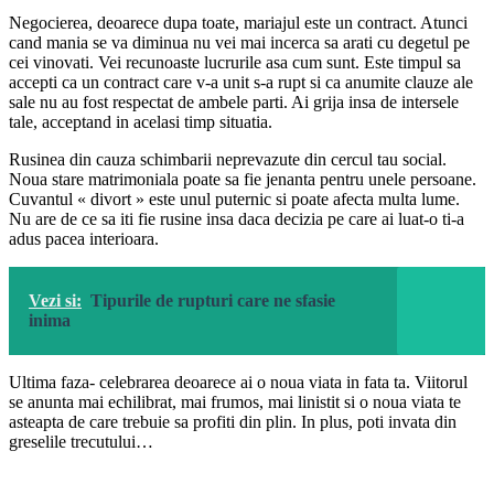
Negocierea, deoarece dupa toate, mariajul este un contract. Atunci
cand mania se va diminua nu vei mai incerca sa arati cu degetul pe
cei vinovati. Vei recunoaste lucrurile asa cum sunt. Este timpul sa
accepti ca un contract care v-a unit s-a rupt si ca anumite clauze ale
sale nu au fost respectat de ambele parti. Ai grija insa de intersele
tale, acceptand in acelasi timp situatia.
Rusinea din cauza schimbarii neprevazute din cercul tau social.
Noua stare matrimoniala poate sa fie jenanta pentru unele persoane.
Cuvantul « divort » este unul puternic si poate afecta multa lume.
Nu are de ce sa iti fie rusine insa daca decizia pe care ai luat-o ti-a
adus pacea interioara.
Vezi si:
Tipurile de rupturi care ne sfasie
inima
Ultima faza- celebrarea deoarece ai o noua viata in fata ta. Viitorul
se anunta mai echilibrat, mai frumos, mai linistit si o noua viata te
asteapta de care trebuie sa profiti din plin. In plus, poti invata din
greselile trecutului…