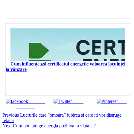
Cum influențează certificatul energetic valoarea locuinței
la vânzare
Share on
Tweet
Save
Facebook
Continue
Previous
Lucrurile care “omoara” iubirea si care iti vor distruge
relatia
Reading
Next
Cum poti atrage energia pozitiva in viata ta?