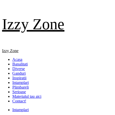
Skip
Izzy Zone
to
content
Primary
Izzy Zone
Menu
Acasa
Banalitati
Diverse
Ganduri
Inspiratii
Intamplari
Plimbareli
Serioase
Materialul tau aici
Contact!
Intamplari