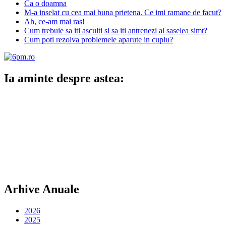
Ca o doamna
M-a inselat cu cea mai buna prietena. Ce imi ramane de facut?
Ah, ce-am mai ras!
Cum trebuie sa iti asculti si sa iti antrenezi al saselea simt?
Cum poti rezolva problemele aparute in cuplu?
Ia aminte despre astea:
Arhive Anuale
2026
2025