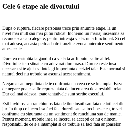
Cele 6 etape ale divortului
Dupa o ruptura, fiecare personaa trece prin anumite etape, la un
nivel mai mult sau mai putin ridicat. Incheind un mariaj inseamna sa
recunoasca ca o alegere, pentru intreaga viata, nu a functionat. Si cel
mai adesea, aceasta perioada de tranzitie evoca puternice sentimente
amestecate.
Durerea resimtita la gandul ca viata ta ar fi putut sa fie altfel.
Divortul este o situatie cu adevarat dureroasa. Durerea este insa
necesara si te ajuta sa intelegi importanta deciziei tale. Este normal si
natural deci nu trebuie sa ascunzi acest sentiment.
Negarea sau neputinta de te confrunta cu ceea ce se intampla. Faza
de negare poate sa fie reprezentata de incercarea de a restabili relatia.
Dar cel mai adesea, toate tentativele sunt sortite esecului.
Esti invidios sau ranchiunos fata de tine insuti sau fata de toti cei din
jur. In timp ce incerci sa faci fata durerii sau sa treci peste ea, te vei
confrunta cu siguranta cu un sentiment de ranchiuna sau de manie.
Pentru moment, trebuie insa sa incerci sa accepti ca nu e nimeni
responsabil de ce s-a intamplat si ca trebuie sa faci fata angoaselor.