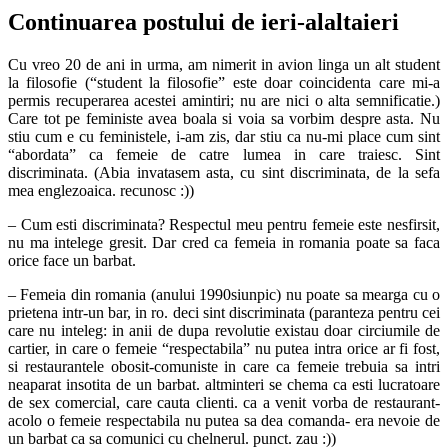
Continuarea postului de ieri-alaltaieri
Cu vreo 20 de ani in urma, am nimerit in avion linga un alt student
la filosofie (“student la filosofie” este doar coincidenta care mi-a
permis recuperarea acestei amintiri; nu are nici o alta semnificatie.)
Care tot pe feministe avea boala si voia sa vorbim despre asta. Nu
stiu cum e cu feministele, i-am zis, dar stiu ca nu-mi place cum sint
“abordata” ca femeie de catre lumea in care traiesc. Sint
discriminata. (Abia invatasem asta, cu sint discriminata, de la sefa
mea englezoaica. recunosc :))
– Cum esti discriminata? Respectul meu pentru femeie este nesfirsit,
nu ma intelege gresit. Dar cred ca femeia in romania poate sa faca
orice face un barbat.
– Femeia din romania (anului 1990siunpic) nu poate sa mearga cu o
prietena intr-un bar, in ro. deci sint discriminata (paranteza pentru cei
care nu inteleg: in anii de dupa revolutie existau doar circiumile de
cartier, in care o femeie “respectabila” nu putea intra orice ar fi fost,
si restaurantele obosit-comuniste in care ca femeie trebuia sa intri
neaparat insotita de un barbat. altminteri se chema ca esti lucratoare
de sex comercial, care cauta clienti. ca a venit vorba de restaurant-
acolo o femeie respectabila nu putea sa dea comanda- era nevoie de
un barbat ca sa comunici cu chelnerul. punct. zau :))