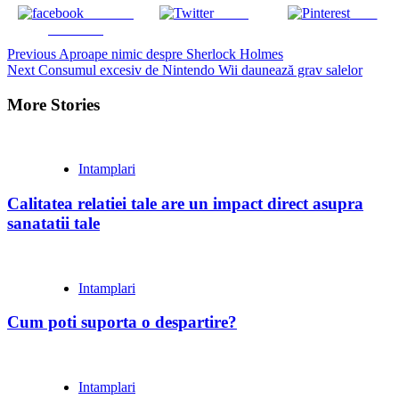
Share on
Tweet
Save
Facebook
Continue
Previous
Aproape nimic despre Sherlock Holmes
Next
Consumul excesiv de Nintendo Wii daunează grav salelor
Reading
More Stories
Intamplari
Calitatea relatiei tale are un impact direct asupra
sanatatii tale
Intamplari
Cum poti suporta o despartire?
Intamplari