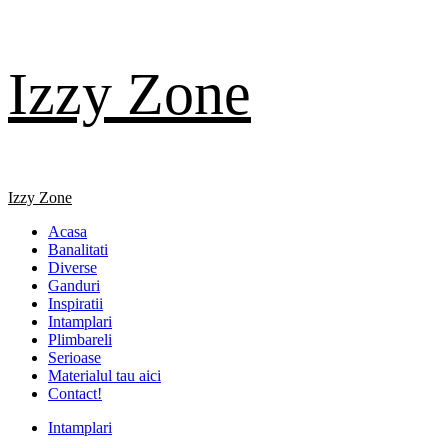
Skip
Izzy Zone
to
content
Primary
Izzy Zone
Menu
Acasa
Banalitati
Diverse
Ganduri
Inspiratii
Intamplari
Plimbareli
Serioase
Materialul tau aici
Contact!
Intamplari