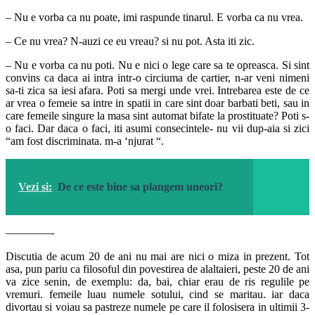
– Nu e vorba ca nu poate, imi raspunde tinarul. E vorba ca nu vrea.
– Ce nu vrea? N-auzi ce eu vreau? si nu pot. Asta iti zic.
– Nu e vorba ca nu poti. Nu e nici o lege care sa te opreasca. Si sint
convins ca daca ai intra intr-o circiuma de cartier, n-ar veni nimeni
sa-ti zica sa iesi afara. Poti sa mergi unde vrei. Intrebarea este de ce
ar vrea o femeie sa intre in spatii in care sint doar barbati beti, sau in
care femeile singure la masa sint automat bifate la prostituate? Poti s-
o faci. Dar daca o faci, iti asumi consecintele- nu vii dup-aia si zici
“am fost discriminata. m-a ‘njurat “.
Vezi si:
De ce este bine sa plangem uneori?
————-
Discutia de acum 20 de ani nu mai are nici o miza in prezent. Tot
asa, pun pariu ca filosoful din povestirea de alaltaieri, peste 20 de ani
va zice senin, de exemplu: da, bai, chiar erau de ris regulile pe
vremuri. femeile luau numele sotului, cind se maritau. iar daca
divortau si voiau sa pastreze numele pe care il folosisera in ultimii 3-