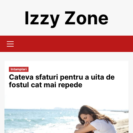
Skip
Izzy Zone
to
content
Primary
Menu
Intamplari
Cateva sfaturi pentru a uita de
fostul cat mai repede