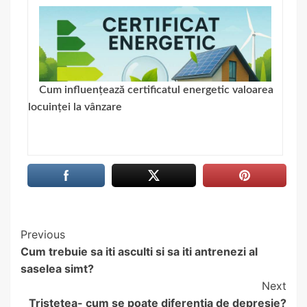
Cum influențează certificatul energetic valoarea
locuinței la vânzare
Continue
Previous
Cum trebuie sa iti asculti si sa iti antrenezi al
Reading
saselea simt?
Next
Tristetea- cum se poate diferentia de depresie?