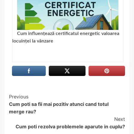
Cum influențează certificatul energetic valoarea
locuinței la vânzare
Continue
Previous
Cum poti sa fii mai pozitiv atunci cand totul
Reading
merge rau?
Next
Cum poti rezolva problemele aparute in cuplu?