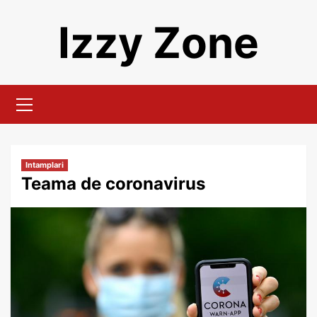
Skip
Izzy Zone
to
content
Primary
Menu
Intamplari
Teama de coronavirus