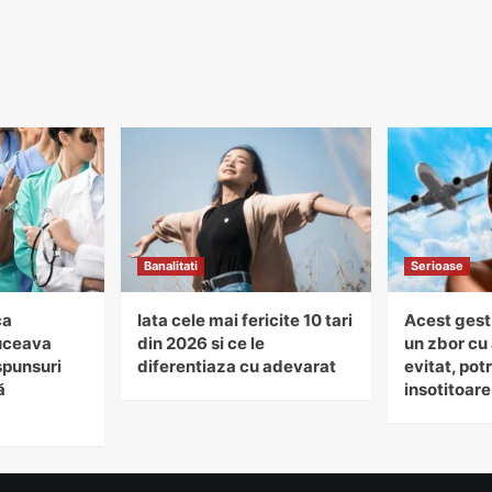
Banalitati
Serioase
ca
Iata cele mai fericite 10 tari
Acest gest
uceava
din 2026 si ce le
un zbor cu 
spunsuri
diferentiaza cu adevarat
evitat, potr
ă
insotitoare