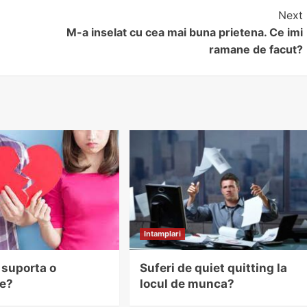
Next
M-a inselat cu cea mai buna prietena. Ce imi
ramane de facut?
Intamplari
 suporta o
Suferi de quiet quitting la
re?
locul de munca?