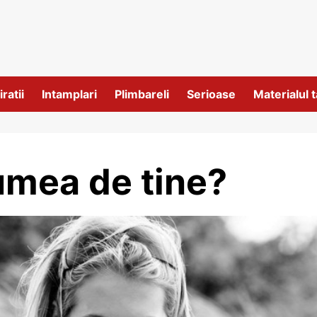
iratii
Intamplari
Plimbareli
Serioase
Materialul t
lumea de tine?