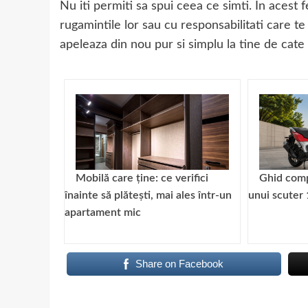
Nu iti permiti sa spui ceea ce simti. In acest f
rugamintile lor sau cu responsabilitati care 
apeleaza din nou pur si simplu la tine de cate 
Mobilă care ține: ce verifici
Ghid comp
înainte să plătești, mai ales într-un
unui scuter 
apartament mic
Share on Facebook