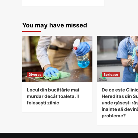
You may have missed
Diverse
Serioase
Locul din bucătărie mai
De ce este Clini
murdar decât toaleta. Îl
Hereditas din S
folosești zilnic
unde găsești ră
înainte să devin
probleme?