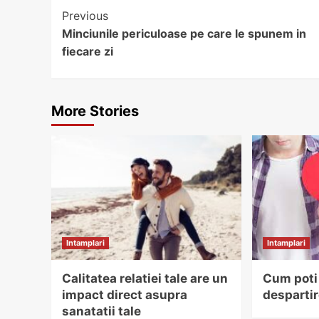
Continue
Previous
Minciunile periculoase pe care le spunem in
Reading
fiecare zi
More Stories
Intamplari
Intamplari
Calitatea relatiei tale are un
Cum poti
impact direct asupra
desparti
sanatatii tale