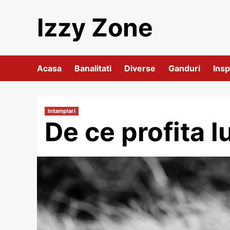
Skip
Izzy Zone
to
content
Acasa
Banalitati
Diverse
Ganduri
Insp
Intamplari
De ce profita 