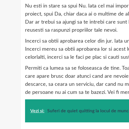
Nu esti in stare sa spui Nu. Iata cel mai impor
proiect, spui Da, chiar daca ai o multime de a
Dar ar trebui sa ajungi sa te intrebi care sunt
reusesti sa raspunzi propriilor tale nevoi.
Incerci sa obtii aprobarea celor din jur. Iata 
Incerci mereu sa obtii aprobarea lor si acest 
celorlalti, incerci sa le faci pe plac si cauti sus
Permiti ca lumea sa se foloseasca de tine. To
care apare brusc doar atunci cand are nevoie 
descarce, sa ceara un serviciu, dar cand nu m
de persoane nu ai cum sa te bazezi. Vei fi mer
Vezi si:
Suferi de quiet quitting la locul de mun