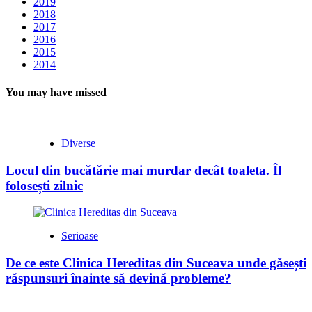
2019
2018
2017
2016
2015
2014
You may have missed
Diverse
Locul din bucătărie mai murdar decât toaleta. Îl
folosești zilnic
Serioase
De ce este Clinica Hereditas din Suceava unde găsești
răspunsuri înainte să devină probleme?