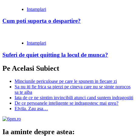
Intamplari
Cum poti suporta o despartire?
Intamplari
Suferi de quiet quitting la locul de munca?
Pe Acelasi Subiect
Minciunile periculoase pe care le spunem in fiecare zi
Sa nu iti fie frica sa pierzi pe cineva care nu se simte norocos
sa te aiba
Iata de ce ne simtim invincibili atunci cand suntem indragostiti
De ce persoanele inteligente se indragostesc mai greu?
Elvila. Zau asa…
Ia aminte despre astea: