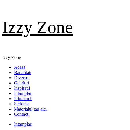
Skip
Izzy Zone
to
content
Primary
Izzy Zone
Menu
Acasa
Banalitati
Diverse
Ganduri
Inspiratii
Intamplari
Plimbareli
Serioase
Materialul tau aici
Contact!
Intamplari