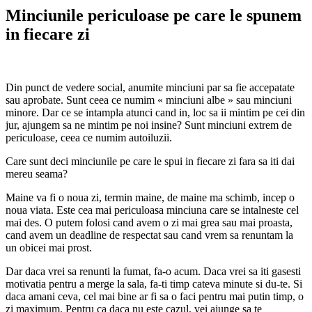
Minciunile periculoase pe care le spunem
in fiecare zi
Din punct de vedere social, anumite minciuni par sa fie accepatate
sau aprobate. Sunt ceea ce numim « minciuni albe » sau minciuni
minore. Dar ce se intampla atunci cand in, loc sa ii mintim pe cei din
jur, ajungem sa ne mintim pe noi insine? Sunt minciuni extrem de
periculoase, ceea ce numim autoiluzii.
Care sunt deci minciunile pe care le spui in fiecare zi fara sa iti dai
mereu seama?
Maine va fi o noua zi, termin maine, de maine ma schimb, incep o
noua viata. Este cea mai periculoasa minciuna care se intalneste cel
mai des. O putem folosi cand avem o zi mai grea sau mai proasta,
cand avem un deadline de respectat sau cand vrem sa renuntam la
un obicei mai prost.
Dar daca vrei sa renunti la fumat, fa-o acum. Daca vrei sa iti gasesti
motivatia pentru a merge la sala, fa-ti timp cateva minute si du-te. Si
daca amani ceva, cel mai bine ar fi sa o faci pentru mai putin timp, o
zi maximum. Pentru ca daca nu este cazul, vei ajunge sa te