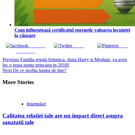
Cum influențează certificatul energetic valoarea locuinței
la vânzare
Share on
Tweet
Save
Facebook
Continue
Previous
Familia regala britanica- dupa Harry si Meghan, va avea
loc o noua nunta princiara in 2018!
Reading
Next
De ce profita lumea de tine?
More Stories
Intamplari
Calitatea relatiei tale are un impact direct asupra
sanatatii tale