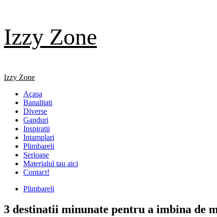
Skip
Izzy Zone
to
content
Primary
Izzy Zone
Menu
Acasa
Banalitati
Diverse
Ganduri
Inspiratii
Intamplari
Plimbareli
Serioase
Materialul tau aici
Contact!
Plimbareli
3 destinatii minunate pentru a imbina de m