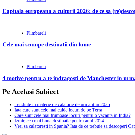
Capitala europeana a culturii 2026: de ce sa (re)desc
Plimbareli
Cele mai scumpe destinatii din lume
Plimbareli
4 motive pentru a te indragosti de Manchester in urma
Pe Acelasi Subiect
Tendinte in materie de calatorie de urmarit in 2025
Iata care sunt cele mai calde locuri de pe Terra
Care sunt cele mai frumoase locuri pentru o vacanta in India?
Izmir, cea mai buna destinatie pentru anul 2024
Vrei sa calatoresti in Spania? Iata de ce trebuie sa descoperi Ca