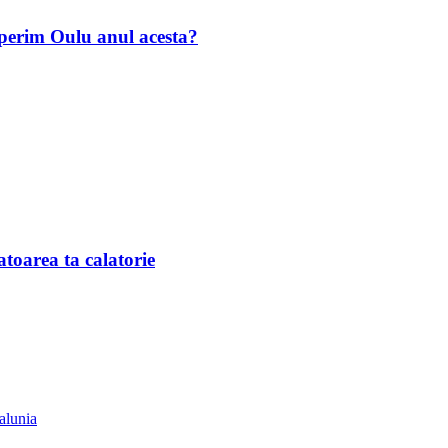
operim Oulu anul acesta?
toarea ta calatorie
talunia