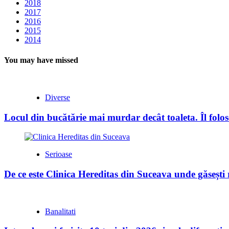
2018
2017
2016
2015
2014
You may have missed
Diverse
Locul din bucătărie mai murdar decât toaleta. Îl folose
Serioase
De ce este Clinica Hereditas din Suceava unde găsești
Banalitati