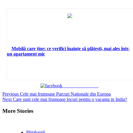
Mobilă care ține: ce verifici înainte să plătești, mai ales într-
un apartament mic
Share on Facebook
Continue
Previous
Cele mai frumoase Parcuri Nationale din Europa
Next
Care sunt cele mai frumoase locuri pentru o vacanta in India?
Reading
More Stories
Plimbareli