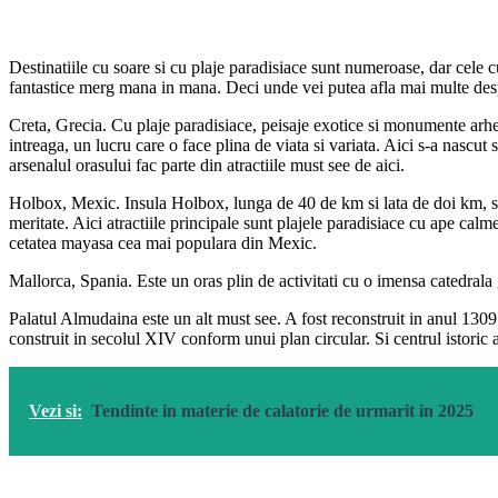
Destinatiile cu soare si cu plaje paradisiace sunt numeroase, dar cele cu
fantastice merg mana in mana. Deci unde vei putea afla mai multe desp
Creta, Grecia. Cu plaje paradisiace, peisaje exotice si monumente arheol
intreaga, un lucru care o face plina de viata si variata. Aici s-a nascut
arsenalul orasului fac parte din atractiile must see de aici.
Holbox, Mexic. Insula Holbox, lunga de 40 de km si lata de doi km, se
meritate. Aici atractiile principale sunt plajele paradisiace cu ape calm
cetatea mayasa cea mai populara din Mexic.
Mallorca, Spania. Este un oras plin de activitati cu o imensa catedrala
Palatul Almudaina este un alt must see. A fost reconstruit in anul 1309
construit in secolul XIV conform unui plan circular. Si centrul istoric al
Vezi si:
Tendinte in materie de calatorie de urmarit in 2025