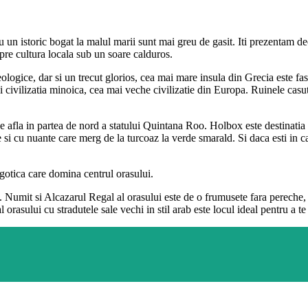
 un istoric bogat la malul marii sunt mai greu de gasit. Iti prezentam dec
re cultura locala sub un soare calduros.
ogice, dar si un trecut glorios, cea mai mare insula din Grecia este fasc
 si civilizatia minoica, cea mai veche civilizatie din Europa. Ruinele casut
 afla in partea de nord a statului Quintana Roo. Holbox este destinatia 
e si cu nuante care merg de la turcoaz la verde smarald. Si daca esti in c
 gotica care domina centrul orasului.
. Numit si Alcazarul Regal al orasului este de o frumusete fara pereche, 
 orasului cu stradutele sale vechi in stil arab este locul ideal pentru a te 