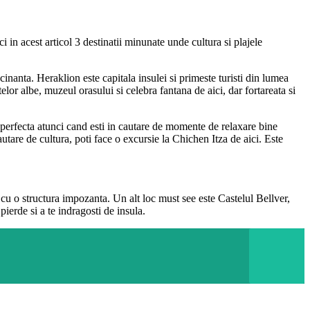
i in acest articol 3 destinatii minunate unde cultura si plajele
inanta. Heraklion este capitala insulei si primeste turisti din lumea
elor albe, muzeul orasului si celebra fantana de aici, dar fortareata si
perfecta atunci cand esti in cautare de momente de relaxare bine
autare de cultura, poti face o excursie la Chichen Itza de aici. Este
cu o structura impozanta. Un alt loc must see este Castelul Bellver,
pierde si a te indragosti de insula.