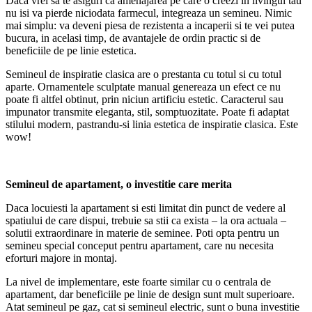
Daca vrei sa te asiguri ca amenajarea pe care o creezi in livingul tau
nu isi va pierde niciodata farmecul, integreaza un semineu. Nimic
mai simplu: va deveni piesa de rezistenta a incaperii si te vei putea
bucura, in acelasi timp, de avantajele de ordin practic si de
beneficiile de pe linie estetica.
Semineul de inspiratie clasica are o prestanta cu totul si cu totul
aparte. Ornamentele sculptate manual genereaza un efect ce nu
poate fi altfel obtinut, prin niciun artificiu estetic. Caracterul sau
impunator transmite eleganta, stil, somptuozitate. Poate fi adaptat
stilului modern, pastrandu-si linia estetica de inspiratie clasica. Este
wow!
Semineul de apartament, o investitie care merita
Daca locuiesti la apartament si esti limitat din punct de vedere al
spatiului de care dispui, trebuie sa stii ca exista – la ora actuala –
solutii extraordinare in materie de seminee. Poti opta pentru un
semineu special conceput pentru apartament, care nu necesita
eforturi majore in montaj.
La nivel de implementare, este foarte similar cu o centrala de
apartament, dar beneficiile pe linie de design sunt mult superioare.
Atat semineul pe gaz, cat si semineul electric, sunt o buna investitie