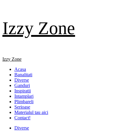
Skip
Izzy Zone
to
content
Primary
Izzy Zone
Menu
Acasa
Banalitati
Diverse
Ganduri
Inspiratii
Intamplari
Plimbareli
Serioase
Materialul tau aici
Contact!
Diverse