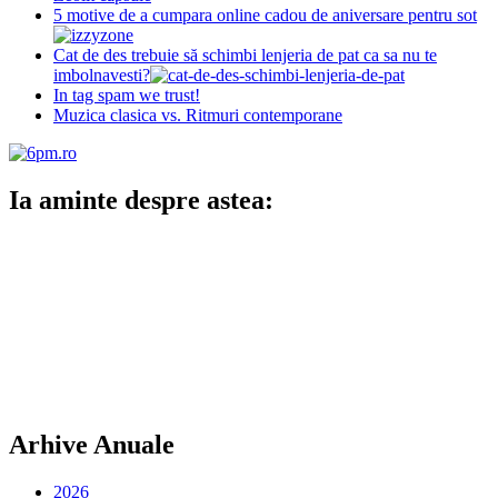
5 motive de a cumpara online cadou de aniversare pentru sot
Cat de des trebuie să schimbi lenjeria de pat ca sa nu te
imbolnavesti?
In tag spam we trust!
Muzica clasica vs. Ritmuri contemporane
Ia aminte despre astea:
Arhive Anuale
2026