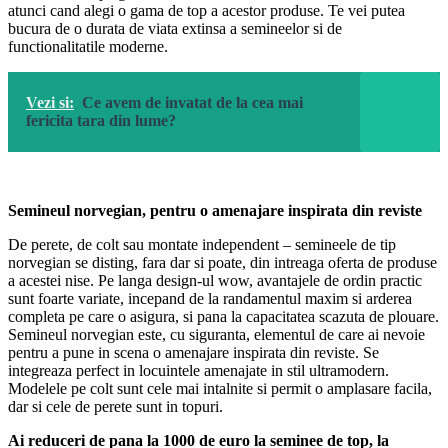
atunci cand alegi o gama de top a acestor produse. Te vei putea
bucura de o durata de viata extinsa a semineelor si de
functionalitatile moderne.
Vezi si:
Ce avem de invatat de la cea mai
fericita tara din lume?
Semineul norvegian, pentru o amenajare inspirata din reviste
De perete, de colt sau montate independent – semineele de tip
norvegian se disting, fara dar si poate, din intreaga oferta de produse
a acestei nise. Pe langa design-ul wow, avantajele de ordin practic
sunt foarte variate, incepand de la randamentul maxim si arderea
completa pe care o asigura, si pana la capacitatea scazuta de plouare.
Semineul norvegian este, cu siguranta, elementul de care ai nevoie
pentru a pune in scena o amenajare inspirata din reviste. Se
integreaza perfect in locuintele amenajate in stil ultramodern.
Modelele pe colt sunt cele mai intalnite si permit o amplasare facila,
dar si cele de perete sunt in topuri.
Ai reduceri de pana la 1000 de euro la seminee de top, la