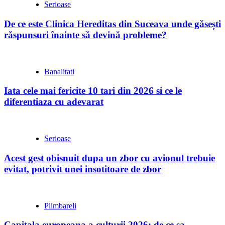
Serioase
De ce este Clinica Hereditas din Suceava unde găsești
răspunsuri înainte să devină probleme?
Banalitati
Iata cele mai fericite 10 tari din 2026 si ce le
diferentiaza cu adevarat
Serioase
Acest gest obisnuit dupa un zbor cu avionul trebuie
evitat, potrivit unei insotitoare de zbor
Plimbareli
Capitala europeana a culturii 2026: de ce sa