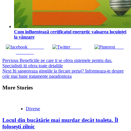
Cum influențează certificatul energetic valoarea locuinței
la vânzare
Share on
Tweet
Save
Facebook
Continue
Previous
Beneficiile pe care ti se ofera sistemele pentru dus.
Specialistii iti ofera toate detaliile
Reading
Next
Iti sangereaza gingiile la fiecare periaj? Informeaza-te despre
cele mai bune tratamente paradontoza
More Stories
Diverse
Locul din bucătărie mai murdar decât toaleta. Îl
folosești zilnic