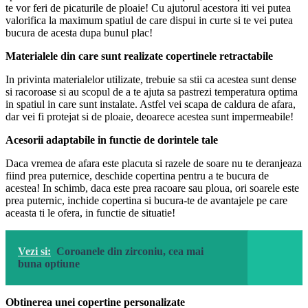
te vor feri de picaturile de ploaie! Cu ajutorul acestora iti vei putea
valorifica la maximum spatiul de care dispui in curte si te vei putea
bucura de acesta dupa bunul plac!
Materialele din care sunt realizate copertinele retractabile
In privinta materialelor utilizate, trebuie sa stii ca acestea sunt dense
si racoroase si au scopul de a te ajuta sa pastrezi temperatura optima
in spatiul in care sunt instalate. Astfel vei scapa de caldura de afara,
dar vei fi protejat si de ploaie, deoarece acestea sunt impermeabile!
Acesorii adaptabile in functie de dorintele tale
Daca vremea de afara este placuta si razele de soare nu te deranjeaza
fiind prea puternice, deschide copertina pentru a te bucura de
acestea! In schimb, daca este prea racoare sau ploua, ori soarele este
prea puternic, inchide copertina si bucura-te de avantajele pe care
aceasta ti le ofera, in functie de situatie!
Vezi si:
Coroanele din zirconiu, cea mai
buna optiune
Obtinerea unei copertine personalizate