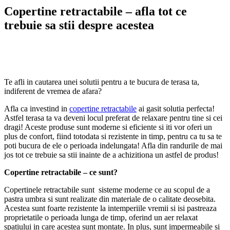
Copertine retractabile – afla tot ce
trebuie sa stii despre acestea
Te afli in cautarea unei solutii pentru a te bucura de terasa ta,
indiferent de vremea de afara?
Afla ca investind in
copertine retractabile
ai gasit solutia perfecta!
Astfel terasa ta va deveni locul preferat de relaxare pentru tine si cei
dragi! Aceste produse sunt moderne si eficiente si iti vor oferi un
plus de confort, fiind totodata si rezistente in timp, pentru ca tu sa te
poti bucura de ele o perioada indelungata! Afla din randurile de mai
jos tot ce trebuie sa stii inainte de a achizitiona un astfel de produs!
Copertine retractabile – ce sunt?
Copertinele retractabile sunt sisteme moderne ce au scopul de a
pastra umbra si sunt realizate din materiale de o calitate deosebita.
Acestea sunt foarte rezistente la intemperiile vremii si isi pastreaza
proprietatile o perioada lunga de timp, oferind un aer relaxat
spatiului in care acestea sunt montate. In plus, sunt impermeabile si