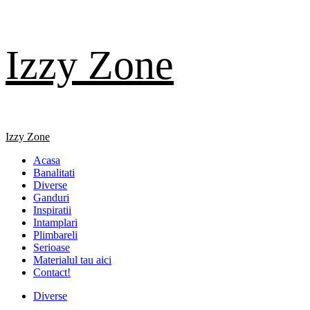
Skip
Izzy Zone
to
content
Primary
Izzy Zone
Menu
Acasa
Banalitati
Diverse
Ganduri
Inspiratii
Intamplari
Plimbareli
Serioase
Materialul tau aici
Contact!
Diverse