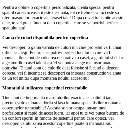
Pentru a obtine o copertina personalizata, creata special pentru
spatiul careia aceasta ii este destinata, tot ce trebuie sa faci este sa
oferi masuratori exacte ale terasei tale! Dupa ce vei transmite aceste
date, te vei putea bucura de o copertina care se va potrivi perfect
spatiului tau!
Gama de culori disponibila pentru copertina
Vei descoperi o gama variata de culori din care probabil va fi chiar
dificil sa alegi! Pentru a se potrivi perfect locului in care va fi
montata, tine cont de culoarea decorativa a casei, a gardului si chiar
a geamurilor casei tale si astfel vei putea alege mai usor nuanta
potrivita! Tinand cont de culorile deja folosite si facand o alegere
corecta, vei fi incantat sa descoperi ca intreaga constructie va arata
ca un tot unitar dupa montarea noului accesoriu!
Montajul si utilizarea copertinei retractabile
Tine cont de importanta masuratorilor exacte ale spatiului tau,
precum si de culoarea dorita si lasa in mana specialistilor montarea
copertinelor retractabile! Acestia se vor ocupa intr-un mod
profesionist si rapid de acest lucru, iar apoi tu te vei putea bucura de
un confort sporit! In functie de sistemul pentru care optezi, vei
descoperi ca utilizarea acestor copertine poate fi manuala sau