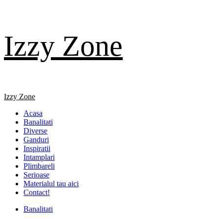
Skip
Izzy Zone
to
content
Primary
Izzy Zone
Menu
Acasa
Banalitati
Diverse
Ganduri
Inspiratii
Intamplari
Plimbareli
Serioase
Materialul tau aici
Contact!
Banalitati