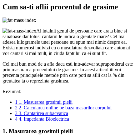
Cum sa-ti aflii procentul de grasime
Ai intalnit genul de persoane care arata bine si
sanatoase dar totusi cantarul le indica o greutate mare? Cel mai
adesea kilogramele unei persoane nu spun mai nimic despre ea.
Exista numerosi indivizi cu o musulatura dezvoltata care automat
vor cantari si mai mult, in ciuda faptului ca ei sunt fit.
Cel mai bun mod de a afla daca esti intr-adevar supraponderal este
prin masurarea procentului de grasime. In acest articol iti voi
prezenta principalele metode prin care poti sa aflii cat la % din
greutatea ta o reprezinta grasimea.
Rezumat:
1
1. Masurarea grosimii pielii
2
2. Calcularea online pe baza masurilor corpului
3
3. Cantarirea subacvatica
4
4. Impedanta Bioelectrica
1. Masurarea grosimii pielii