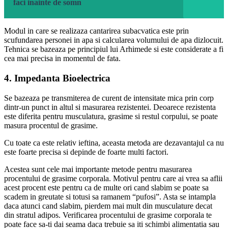
faci inainte de somn
Modul in care se realizaza cantarirea subacvatica este prin
scufundarea personei in apa si calcularea volumului de apa dizlocuit.
Tehnica se bazeaza pe principiul lui Arhimede si este considerate a fi
cea mai precisa in momentul de fata.
4. Impedanta Bioelectrica
Se bazeaza pe transmiterea de curent de intensitate mica prin corp
dintr-un punct in altul si masurarea rezistentei. Deoarece rezistenta
este diferita pentru musculatura, grasime si restul corpului, se poate
masura procentul de grasime.
Cu toate ca este relativ ieftina, aceasta metoda are dezavantajul ca nu
este foarte precisa si depinde de foarte multi factori.
Acestea sunt cele mai importante metode pentru masurarea
procentului de grasime corporala. Motivul pentru care ai vrea sa aflii
acest procent este pentru ca de multe ori cand slabim se poate sa
scadem in greutate si totusi sa ramanem “pufosi”. Asta se intampla
daca atunci cand slabim, pierdem mai mult din musculature decat
din stratul adipos. Verificarea procentului de grasime corporala te
poate face sa-ti dai seama daca trebuie sa iti schimbi alimentatia sau