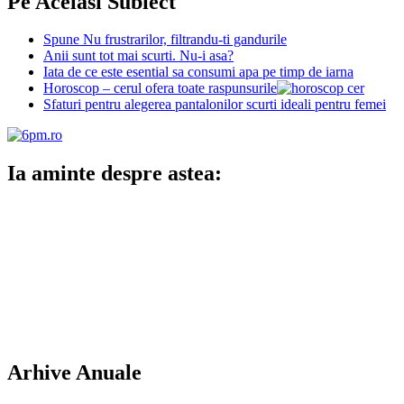
Pe Acelasi Subiect
Spune Nu frustrarilor, filtrandu-ti gandurile
Anii sunt tot mai scurti. Nu-i asa?
Iata de ce este esential sa consumi apa pe timp de iarna
Horoscop – cerul ofera toate raspunsurile
Sfaturi pentru alegerea pantalonilor scurti ideali pentru femei
Ia aminte despre astea:
Arhive Anuale