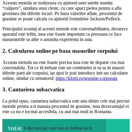
Aceasta metoda se realizeaza cu ajutorul unei unelte numita
“calipers”, similara unui cleste, cu care apuci pielea pentru a afla
grosimea din diferite locuri. Pe baza valorilor aflate, procentul de
grasime se poate calcula cu ajutorul formulelor Jackson/Pollock.
Principalul avantaj al acestei metode este convenabilitatea, deoarece
aparatul este ieftin, insa este foarte important ca persoana ce face
masuratorile sa aibe o anumita experienta in asta.
2. Calcularea online pe baza masurilor corpului
Aceasta metoda nu este foarte precisa insa este de departe cea mai
convenabila. Tot ce iti trebuie este un centimetru si sa sa iti masori
diferite parti ale corpului, iar apoi le poti introduce intr-un calculator
online, similar cu urmatorul:
https://klorii.ro/grasime-corporala
3. Cantarirea subacvatica
La polul opus, cantarirea subacvatica este una dintre cele mai precise
metode pentru a-ti masura procentul de grasime, insa dezavantajul ei
este ca nu e tocmai accesibila, cu atat mai mult in Romania.
Vezi si:
6 lucruri pe care nu ar trebui sa le