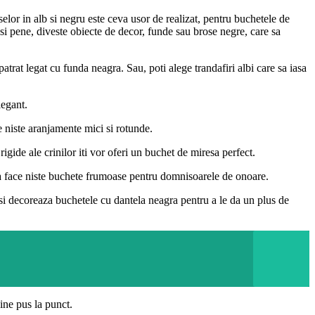
selor in alb si negru este ceva usor de realizat, pentru buchetele de
losi pene, diveste obiecte de decor, funde sau brose negre, care sa
trat legat cu funda neagra. Sau, poti alege trandafiri albi care sa iasa
legant.
ce niste aranjamente mici si rotunde.
rigide ale crinilor iti vor oferi un buchet de miresa perfect.
u a face niste buchete frumoase pentru domnisoarele de onoare.
, si decoreaza buchetele cu dantela neagra pentru a le da un plus de
ine pus la punct.