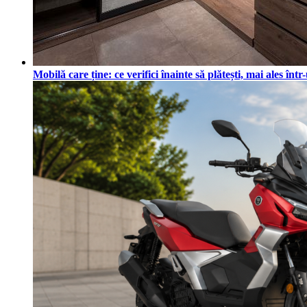
Mobilă care ține: ce verifici înainte să plătești, mai ales în