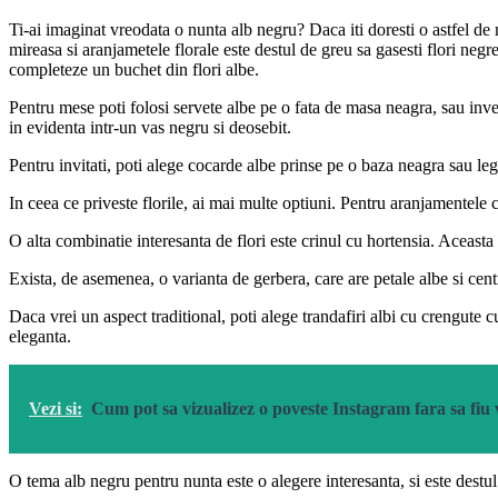
Ti-ai imaginat vreodata o nunta alb negru? Daca iti doresti o astfel de n
mireasa si aranjametele florale este destul de greu sa gasesti flori negr
completeze un buchet din flori albe.
Pentru mese poti folosi servete albe pe o fata de masa neagra, sau inver
in evidenta intr-un vas negru si deosebit.
Pentru invitati, poti alege cocarde albe prinse pe o baza neagra sau leg
In ceea ce priveste florile, ai mai multe optiuni. Pentru aranjamentele ce
O alta combinatie interesanta de flori este crinul cu hortensia. Aceasta e
Exista, de asemenea, o varianta de gerbera, care are petale albe si ce
Daca vrei un aspect traditional, poti alege trandafiri albi cu crengute 
eleganta.
Vezi si:
Cum pot sa vizualizez o poveste Instagram fara sa fiu
O tema alb negru pentru nunta este o alegere interesanta, si este destul