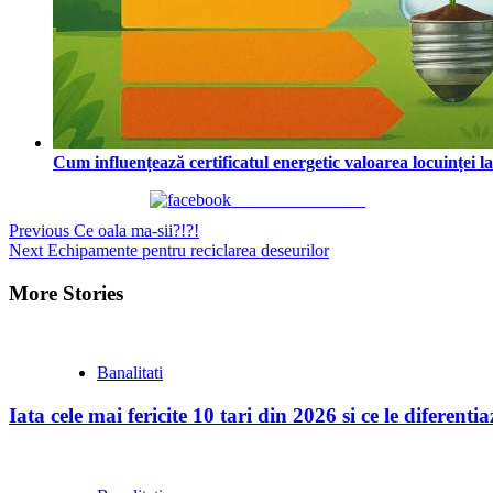
Cum influențează certificatul energetic valoarea locuinței l
Share on Facebook
Continue
Previous
Ce oala ma-sii?!?!
Next
Echipamente pentru reciclarea deseurilor
Reading
More Stories
Banalitati
Iata cele mai fericite 10 tari din 2026 si ce le diferent