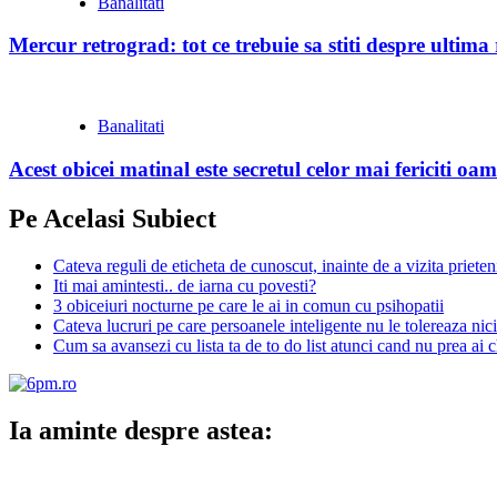
Banalitati
Mercur retrograd: tot ce trebuie sa stiti despre ultim
Banalitati
Acest obicei matinal este secretul celor mai fericiti oam
Pe Acelasi Subiect
Cateva reguli de eticheta de cunoscut, inainte de a vizita priete
Iti mai amintesti.. de iarna cu povesti?
3 obiceiuri nocturne pe care le ai in comun cu psihopatii
Cateva lucruri pe care persoanele inteligente nu le tolereaza nic
Cum sa avansezi cu lista ta de to do list atunci cand nu prea ai 
Ia aminte despre astea: