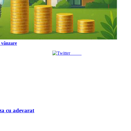
a vânzare
Tweet
iaza cu adevarat