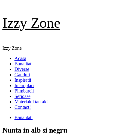
Skip
Izzy Zone
to
content
Primary
Izzy Zone
Menu
Acasa
Banalitati
Diverse
Ganduri
Inspiratii
Intamplari
Plimbareli
Serioase
Materialul tau aici
Contact!
Banalitati
Nunta in alb si negru