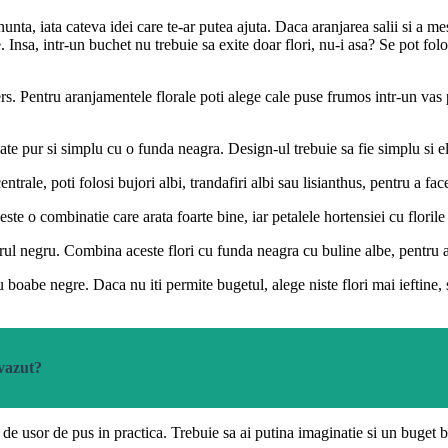
unta, iata cateva idei care te-ar putea ajuta. Daca aranjarea salii si a me
e. Insa, intr-un buchet nu trebuie sa exite doar flori, nu-i asa? Se pot fo
s. Pentru aranjamentele florale poti alege cale puse frumos intr-un vas pa
ate pur si simplu cu o funda neagra. Design-ul trebuie sa fie simplu si e
ntrale, poti folosi bujori albi, trandafiri albi sau lisianthus, pentru a fa
ste o combinatie care arata foarte bine, iar petalele hortensiei cu florile 
ntrul negru. Combina aceste flori cu funda neagra cu buline albe, pentr
cu boabe negre. Daca nu iti permite bugetul, alege niste flori mai ieftine
 vazut?
 de usor de pus in practica. Trebuie sa ai putina imaginatie si un buget b