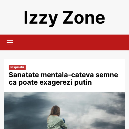
Skip
Izzy Zone
to
content
Primary
Menu
Inspiratii
Sanatate mentala-cateva semne
ca poate exagerezi putin