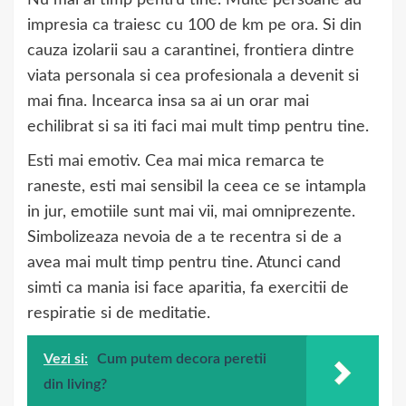
Nu mai ai timp pentru tine. Multe persoane au
impresia ca traiesc cu 100 de km pe ora. Si din
cauza izolarii sau a carantinei, frontiera dintre
viata personala si cea profesionala a devenit si
mai fina. Incearca insa sa ai un orar mai
echilibrat si sa iti faci mai mult timp pentru tine.
Esti mai emotiv. Cea mai mica remarca te
raneste, esti mai sensibil la ceea ce se intampla
in jur, emotiile sunt mai vii, mai omniprezente.
Simbolizeaza nevoia de a te recentra si de a
avea mai mult timp pentru tine. Atunci cand
simti ca mania isi face aparitia, fa exercitii de
respiratie si de meditatie.
Vezi si:
Cum putem decora peretii
din living?