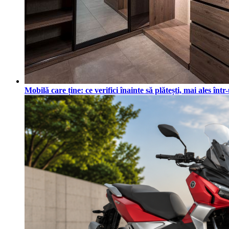
Mobilă care ține: ce verifici înainte să plătești, mai ales în