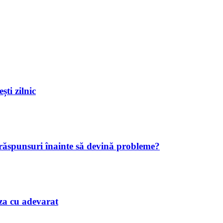
ști zilnic
 răspunsuri înainte să devină probleme?
iaza cu adevarat