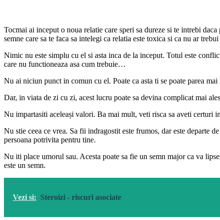
Tocmai ai inceput o noua relatie care speri sa dureze si te intrebi daca
semne care sa te faca sa intelegi ca relatia este toxica si ca nu ar trebui
Nimic nu este simplu cu el si asta inca de la inceput. Totul este conflic
care nu functioneaza asa cum trebuie…
Nu ai niciun punct in comun cu el. Poate ca asta ti se poate parea mai i
Dar, in viata de zi cu zi, acest lucru poate sa devina complicat mai ale
Nu impartasiti aceleași valori. Ba mai mult, veti risca sa aveti certuri 
Nu stie ceea ce vrea. Sa fii indragostit este frumos, dar este departe de
persoana potrivita pentru tine.
Nu iti place umorul sau. Acesta poate sa fie un semn major ca va lipse
este un semn.
Vezi si:
Steroizi - riscuri asociate