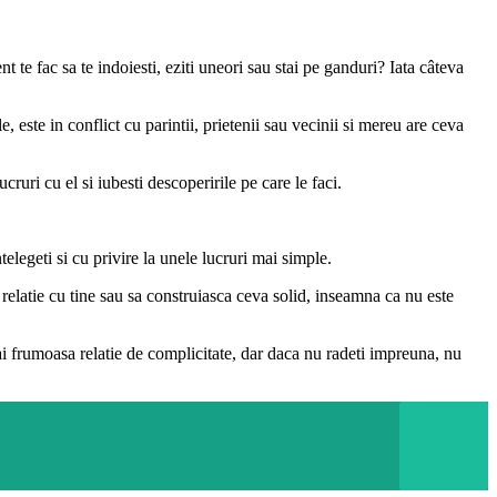
 te fac sa te indoiesti, eziti uneori sau stai pe ganduri? Iata câteva
 este in conflict cu parintii, prietenii sau vecinii si mereu are ceva
uri cu el si iubesti descoperirile pe care le faci.
elegeti si cu privire la unele lucruri mai simple.
n relatie cu tine sau sa construiasca ceva solid, inseamna ca nu este
i frumoasa relatie de complicitate, dar daca nu radeti impreuna, nu