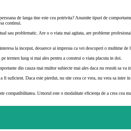
 persoana de langa tine este cea potrivita? Anumite tipuri de comportament
 sa continui.
tual sau problematic. Are o o viata mai agitata, are probleme profesionale,
nteresa la inceput, deoarece ai impresia ca vei descoperi o multime de lucr
s pe termen lung si mai ales pentru a construi o viata placuta in doi.
importante din cauza mai multor subiecte mai ales daca nu reusiti sa va int
 a fi suficient. Daca este pierdut, nu stie ceea ce vrea, nu vrea sa intre i
ste compatibilitatea. Umorul este o modalitate eficiența de a crea cea ma