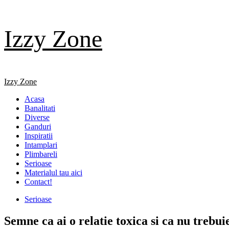
Skip
Izzy Zone
to
content
Primary
Izzy Zone
Menu
Acasa
Banalitati
Diverse
Ganduri
Inspiratii
Intamplari
Plimbareli
Serioase
Materialul tau aici
Contact!
Serioase
Semne ca ai o relatie toxica si ca nu trebui